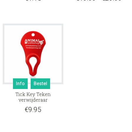
Deze
€19
optie
tot
kan
gekoz
€29
worde
op
de
produ
Info
Bestel
Tick Key Teken
verwijderaar
€
9.95