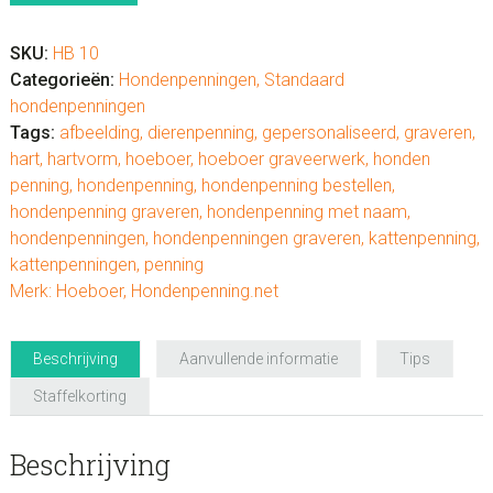
SKU:
HB 10
Categorieën:
Hondenpenningen
,
Standaard
hondenpenningen
Tags:
afbeelding
,
dierenpenning
,
gepersonaliseerd
,
graveren
,
hart
,
hartvorm
,
hoeboer
,
hoeboer graveerwerk
,
honden
penning
,
hondenpenning
,
hondenpenning bestellen
,
hondenpenning graveren
,
hondenpenning met naam
,
hondenpenningen
,
hondenpenningen graveren
,
kattenpenning
,
kattenpenningen
,
penning
Merk:
Hoeboer
,
Hondenpenning.net
Beschrijving
Aanvullende informatie
Tips
Staffelkorting
Beschrijving