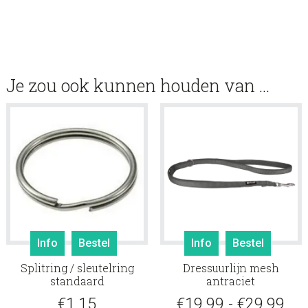
Je zou ook kunnen houden van …
Dit
Info
Bestel
Info
Bestel
produ
Splitring / sleutelring
Dressuurlijn mesh
heeft
standaard
antraciet
meerd
Pri
€
1.15
€
19.99
-
€
29.99
variati