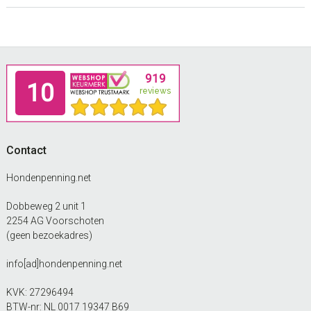
Footer
Contact
Hondenpenning.net
Dobbeweg 2 unit 1
2254 AG Voorschoten
(geen bezoekadres)
info[ad]hondenpenning.net
KVK: 27296494
BTW-nr: NL 0017 19347 B69