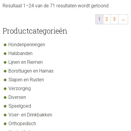
Resultaat 1–24 van de 71 resultaten wordt getoond
1
2
3
→
sidebar
Store
Productcategorieën
Sidebar
Hondenpenningen
Halsbanden
Lijnen en Riemen
Borsttuigen en Harnas
Slapen en Rusten
Verzorging
Diversen
Speelgoed
Voer- en Drinkbakken
Orthopedisch