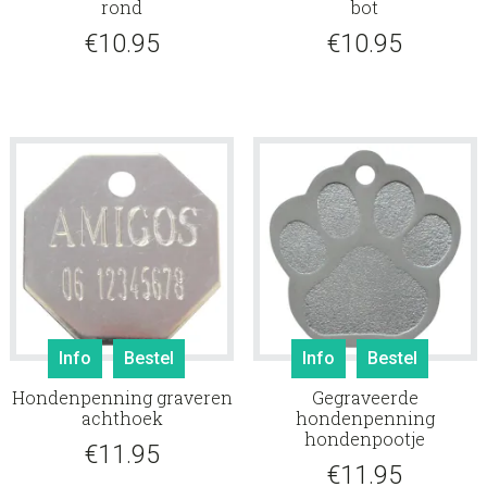
rond
bot
€
10.95
€
10.95
Info
Bestel
Info
Bestel
Hondenpenning graveren
Gegraveerde
achthoek
hondenpenning
hondenpootje
€
11.95
€
11.95