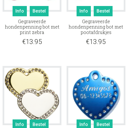
Info
Bestel
Info
Bestel
Gegraveerde
Gegraveerde
hondenpenning bot met
hondenpenning bot met
print zebra
pootafdrukjes
€
13.95
€
13.95
Info
Bestel
Info
Bestel