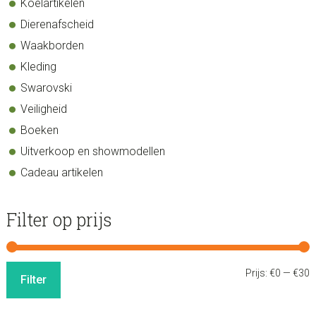
Koelartikelen
Dierenafscheid
Waakborden
Kleding
Swarovski
Veiligheid
Boeken
Uitverkoop en showmodellen
Cadeau artikelen
Filter op prijs
M
M
Prijs:
€0
—
€30
Filter
p
p