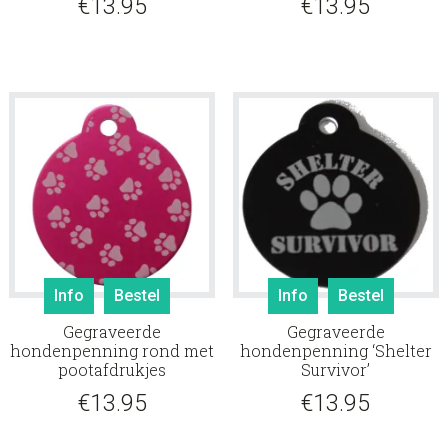
€
13.95
€
13.95
Info
Bestel
Info
Bestel
Gegraveerde
Gegraveerde
hondenpenning rond met
hondenpenning ‘Shelter
pootafdrukjes
Survivor’
€
13.95
€
13.95