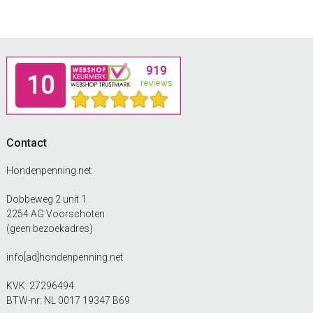
Footer
Contact
Hondenpenning.net
Dobbeweg 2 unit 1
2254 AG Voorschoten
(geen bezoekadres)
info[ad]hondenpenning.net
KVK: 27296494
BTW-nr: NL 0017 19347 B69