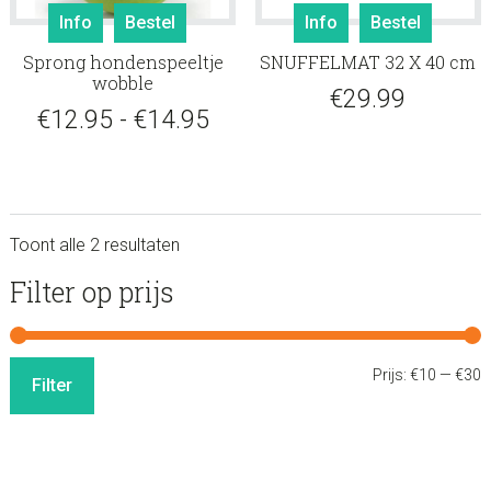
Dit
Info
Bestel
Info
Bestel
product
Sprong hondenspeeltje
SNUFFELMAT 32 X 40 cm
heeft
wobble
meerdere
€
29.99
Prijsklasse:
€
12.95
-
€
14.95
variaties.
Deze
€12.95
optie
tot
kan
gekozen
€14.95
Toont alle 2 resultaten
worden
op
sidebar
Store
Filter op prijs
de
Sidebar
productpagina
M
M
Prijs:
€10
—
€30
Filter
p
p