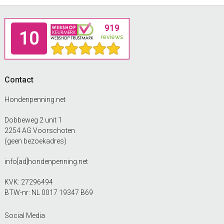
Footer
Contact
Hondenpenning.net
Dobbeweg 2 unit 1
2254 AG Voorschoten
(geen bezoekadres)
info[ad]hondenpenning.net
KVK: 27296494
BTW-nr: NL 0017 19347 B69
Social Media