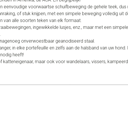
en eenvoudige voorwaartse schuifbeweging de gehele teek, dus me
nraking, of stuk knijpen, met een simpele beweging volledig uit 
ren van alle soorten teken van elk formaat.
raaibewegingen, ingewikkelde lusjes, enz., maar met een simpele
.
n nagenoeg onverwoestbaar geanodiseerd staal.
ger, in elke portefeuille en zelfs aan de halsband van uw hond. D
nodig heeft!
of katteneigenaar, maar ook voor wandelaars, vissers, kampeerd