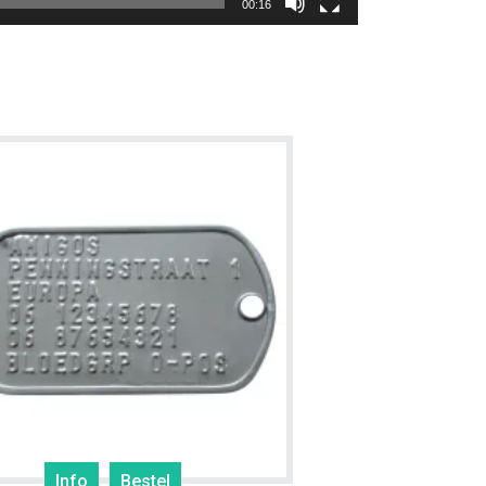
00:16
Info
Bestel