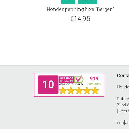
Hondenpenning luxe “Bergen”
€
14.95
Footer
Conta
Honde
Dobbew
2254 
(geen 
info[a