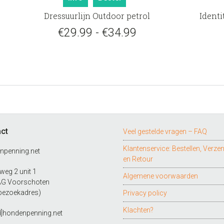
product
Dressuurlijn Outdoor petrol
Identi
heeft
meerdere
Prijsklasse:
€
29.99
-
€
34.99
variaties.
€29.99
Deze
tot
optie
kan
€34.99
gekozen
worden
op
de
ct
Veel gestelde vragen – FAQ
productpagina
Klantenservice: Bestellen, Verze
npenning.net
en Retour
eg 2 unit 1
Algemene voorwaarden
AG Voorschoten
bezoekadres)
Privacy policy
Klachten?
d]hondenpenning.net