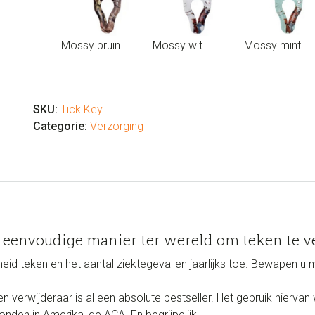
Mossy bruin
Mossy wit
Mossy mint
Tick
Key
Teken
SKU:
Tick Key
verwijderaar
Categorie:
Verzorging
aantal
n eenvoudige manier ter wereld om teken te v
id teken en het aantal ziektegevallen jaarlijks toe. Bewapen u 
n verwijderaar is al een absolute bestseller. Het gebruik hierv
nden in Amerika, de ACA. En begrijpelijk!