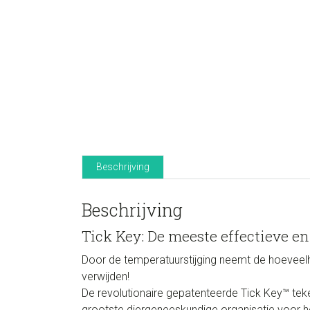
Beschrijving
Beschrijving
Tick Key: De meeste effectieve e
Door de temperatuurstijging neemt de hoeveelhe
verwijden!
De revolutionaire gepatenteerde Tick Key™ teke
grootste diergeneeskundige organisatie voor ho