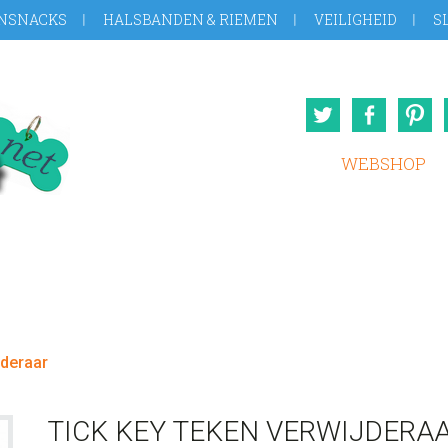
NSNACKS
HALSBANDEN & RIEMEN
VEILIGHEID
S
Twitter
Face
WEBSHOP
jderaar
TICK KEY TEKEN VERWIJDERA