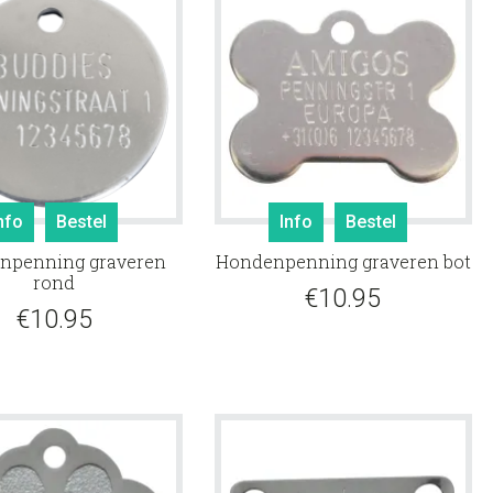
nfo
Bestel
Info
Bestel
npenning graveren
Hondenpenning graveren bot
rond
€
10.95
€
10.95