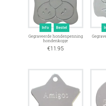
Info
Bestel
I
Gegraveerde hondenpenning
Gegrav
hondenkopje
€
11.95