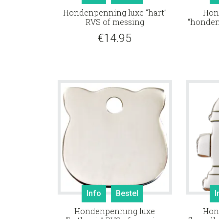
Hondenpenning luxe “hart”
Hon
RVS of messing
“honden
€
14.95
Info
Bestel
I
Hondenpenning luxe
Hon