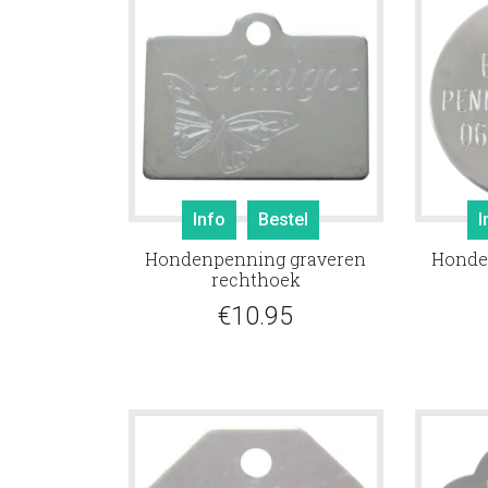
Info
Bestel
I
Hondenpenning graveren
Honde
rechthoek
€
10.95