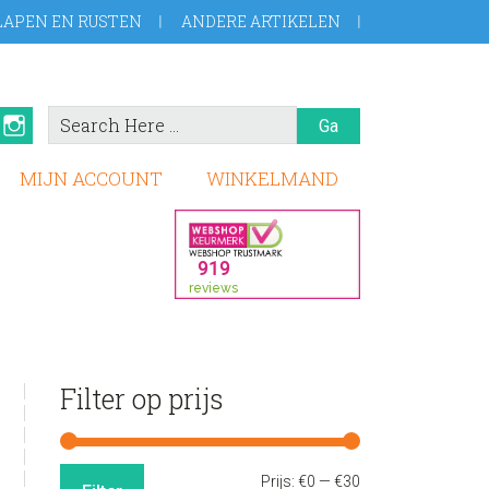
LAPEN EN RUSTEN
ANDERE ARTIKELEN
Search
book
Pinterest
Instagram
Here
MIJN ACCOUNT
WINKELMAND
sidebar
Store
Filter op prijs
Sidebar
Min.
Max.
Prijs:
€0
—
€30