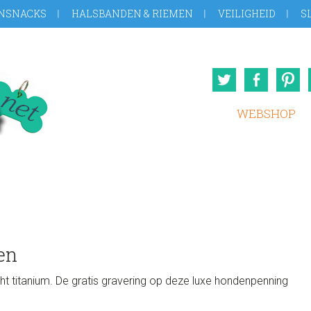
NSNACKS
HALSBANDEN & RIEMEN
VEILIGHEID
S
Twitter
Face
WEBSHOP
en
t titanium. De gratis gravering op deze luxe hondenpenning