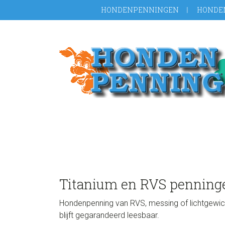
Door
Spring
Spring
HONDENPENNINGEN
HONDE
naar
naar
naar
de
de
de
hoofd
eerste
voettekst
inhoud
sidebar
Titanium en RVS penning
Hondenpenning van RVS, messing of lichtgewich
blijft gegarandeerd leesbaar.