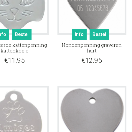
nfo
Bestel
Info
Bestel
eerde kattenpenning
Hondenpenning graveren
kattenkopje
hart
€
11.95
€
12.95