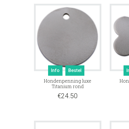
Info
Bestel
I
Hondenpenning luxe
Hon
Titanium rond
€
24.50