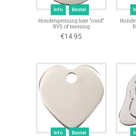
Info
Bestel
I
Hondenpenning luxe “rond”
Honden
RVS of messing
R
€
14.95
Info
Bestel
I