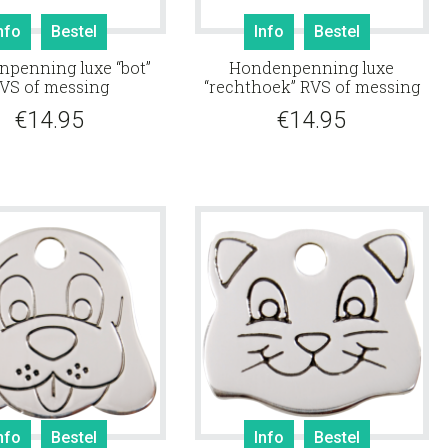
nfo
Bestel
Info
Bestel
penning luxe “bot”
Hondenpenning luxe
VS of messing
“rechthoek” RVS of messing
€
14.95
€
14.95
nfo
Bestel
Info
Bestel