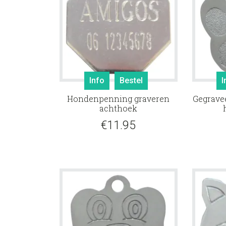
Info
Bestel
I
Hondenpenning graveren
Gegrave
achthoek
€
11.95