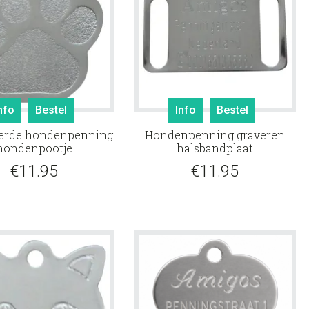
nfo
Bestel
Info
Bestel
erde hondenpenning
Hondenpenning graveren
hondenpootje
halsbandplaat
€
11.95
€
11.95