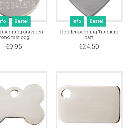
nfo
Bestel
Info
Bestel
npenning graveren
Hondenpenning Titanium
rond met oog
hart
€
9.95
€
24.50