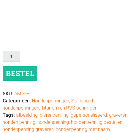
Hondenpenning
graveren
hart
BESTEL
aantal
SKU:
AM S-8
Categorieën:
Hondenpenningen
,
Standaard
hondenpenningen
,
Titanium en RVS penningen
Tags:
afbeelding
,
dierenpenning
,
gepersonaliseerd
,
graveren
,
honden penning
,
hondenpenning
,
hondenpenning bestellen
,
hondenpenning graveren
,
hondenpenning met naam
,