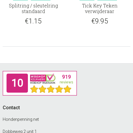
Splitring / sleutelring
Tick Key Teken
standaard
verwijderaar
€
1.15
€
9.95
Footer
Contact
Hondenpenning.net
Dobbeweg 2 unit 1