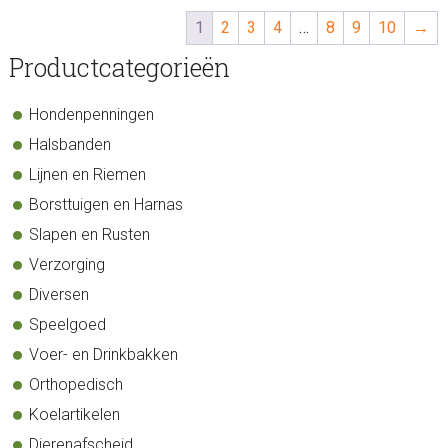
1
2
3
4
…
8
9
10
→
sidebar
Store
Productcategorieën
Sidebar
Hondenpenningen
Halsbanden
Lijnen en Riemen
Borsttuigen en Harnas
Slapen en Rusten
Verzorging
Diversen
Speelgoed
Voer- en Drinkbakken
Orthopedisch
Koelartikelen
Dierenafscheid