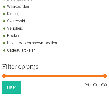
Waakborden
Kleding
Swarovski
Veiligheid
Boeken
Uitverkoop en showmodellen
Cadeau artikelen
Filter op prijs
M
M
Prijs:
€0
—
€30
Filter
p
p