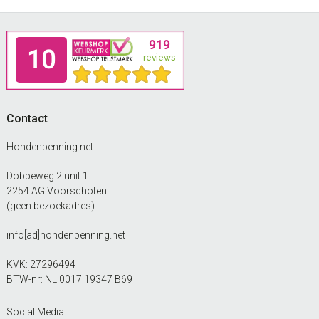
Footer
Contact
Hondenpenning.net
Dobbeweg 2 unit 1
2254 AG Voorschoten
(geen bezoekadres)
info[ad]hondenpenning.net
KVK: 27296494
BTW-nr: NL 0017 19347 B69
Social Media