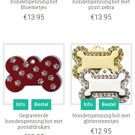
hondenpenning bot
hondenpenning bot met
Bloemetjes
print zebra
€
13.95
€
13.95
Info
Bestel
Info
Bestel
Gegraveerde
Hondenpenning bot met
hondenpenning bot met
glittersteentjes
pootafdrukjes
€
12.95