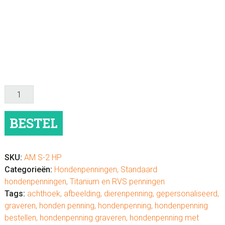
Hondenpenning
graveren
bot
BESTEL
aantal
SKU:
AM S-2 HP
Categorieën:
Hondenpenningen
,
Standaard
hondenpenningen
,
Titanium en RVS penningen
Tags:
achthoek
,
afbeelding
,
dierenpenning
,
gepersonaliseerd
,
graveren
,
honden penning
,
hondenpenning
,
hondenpenning
bestellen
,
hondenpenning graveren
,
hondenpenning met