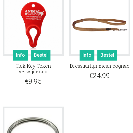
Dit
Info
Bestel
Info
Bestel
produ
Tick Key Teken
Dressuurlijn mesh cognac
heeft
verwijderaar
meerd
€
24.99
€
9.95
variati
Deze
optie
kan
gekoz
worde
op
de