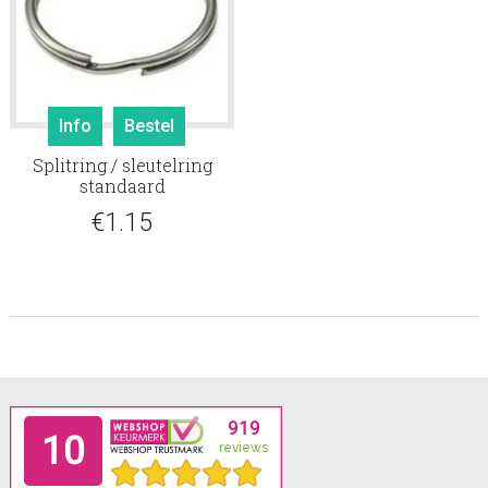
produ
Info
Bestel
Splitring / sleutelring
standaard
€
1.15
Footer