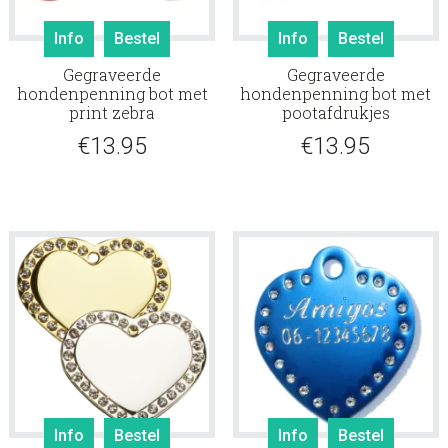
Info
Bestel
Info
Bestel
Gegraveerde
Gegraveerde
hondenpenning bot met
hondenpenning bot met
print zebra
pootafdrukjes
€
13.95
€
13.95
Info
Bestel
Info
Bestel