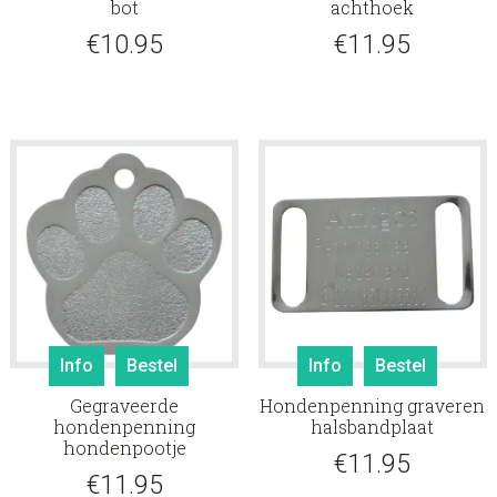
bot
achthoek
€
10.95
€
11.95
Info
Bestel
Info
Bestel
Gegraveerde
Hondenpenning graveren
hondenpenning
halsbandplaat
hondenpootje
€
11.95
€
11.95