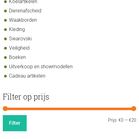
Koelartikelen
Dierenafscheid
Waakborden
Kleding
Swarovski
Veiligheid
Boeken
Uitverkoop en showmodellen
Cadeau artikelen
Filter op prijs
M
M
Prijs:
€0
—
€20
Filter
p
p