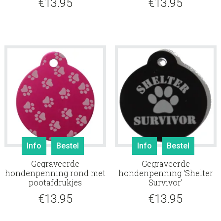
€
13.95
€
13.95
Info
Bestel
Info
Bestel
Gegraveerde
Gegraveerde
hondenpenning rond met
hondenpenning ‘Shelter
pootafdrukjes
Survivor’
€
13.95
€
13.95