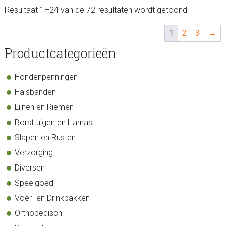
Resultaat 1–24 van de 72 resultaten wordt getoond
1
2
3
→
sidebar
Store
Productcategorieën
Sidebar
Hondenpenningen
Halsbanden
Lijnen en Riemen
Borsttuigen en Harnas
Slapen en Rusten
Verzorging
Diversen
Speelgoed
Voer- en Drinkbakken
Orthopedisch