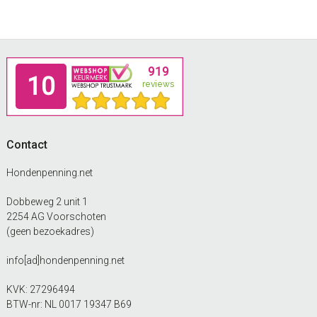
Footer
Contact
Hondenpenning.net
Dobbeweg 2 unit 1
2254 AG Voorschoten
(geen bezoekadres)
info[ad]hondenpenning.net
KVK: 27296494
BTW-nr: NL 0017 19347 B69