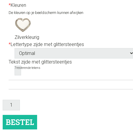
*
Kleuren
De kleuren op je beeldscherm kunnen afwijken
Zilverkleurig
*
Lettertype zijde met glittersteentjes
Tekst zijde met glittersteentjes
7
resterende tekens
Hondenpenning
hart
met
BESTEL
glittersteentjes
aantal