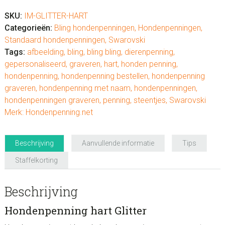
SKU:
IM-GLITTER-HART
Categorieën:
Bling hondenpenningen
,
Hondenpenningen
,
Standaard hondenpenningen
,
Swarovski
Tags:
afbeelding
,
bling
,
bling bling
,
dierenpenning
,
gepersonaliseerd
,
graveren
,
hart
,
honden penning
,
hondenpenning
,
hondenpenning bestellen
,
hondenpenning
graveren
,
hondenpenning met naam
,
hondenpenningen
,
hondenpenningen graveren
,
penning
,
steentjes
,
Swarovski
Merk:
Hondenpenning.net
Beschrijving
Aanvullende informatie
Tips
Staffelkorting
Beschrijving
Hondenpenning hart Glitter