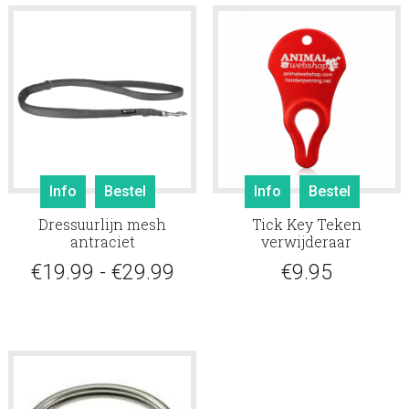
Dit
Info
Bestel
Info
Bestel
product
Dressuurlijn mesh
Tick Key Teken
heeft
antraciet
verwijderaar
meerdere
Prijsklasse:
€
19.99
-
€
29.99
€
9.95
variaties.
Deze
€19.99
optie
tot
kan
gekozen
€29.99
worden
op