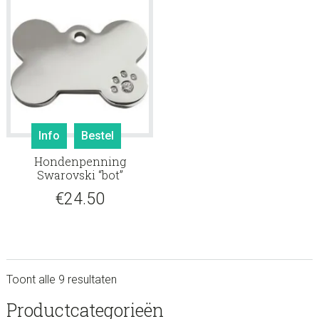
Info
Bestel
Hondenpenning
Swarovski “bot”
€
24.50
Toont alle 9 resultaten
sidebar
Store
Productcategorieën