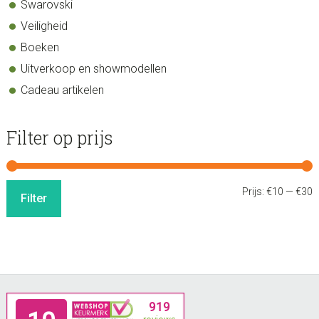
Swarovski
Veiligheid
Boeken
Uitverkoop en showmodellen
Cadeau artikelen
Filter op prijs
M
M
Prijs:
€10
—
€30
Filter
p
p
Footer