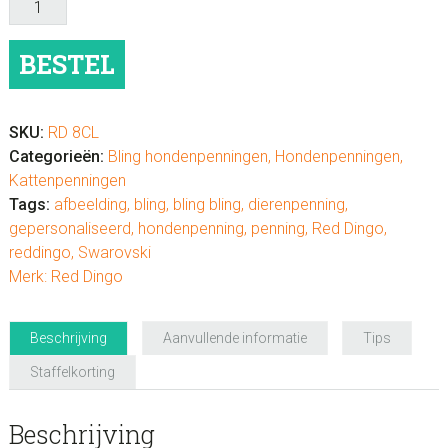
Swarovski
"rond"
BESTEL
aantal
SKU:
RD 8CL
Categorieën:
Bling hondenpenningen
,
Hondenpenningen
,
Kattenpenningen
Tags:
afbeelding
,
bling
,
bling bling
,
dierenpenning
,
gepersonaliseerd
,
hondenpenning
,
penning
,
Red Dingo
,
reddingo
,
Swarovski
Merk:
Red Dingo
Beschrijving
Aanvullende informatie
Tips
Staffelkorting
Beschrijving