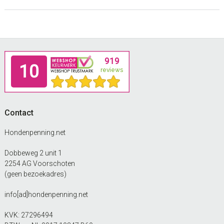
Footer
Contact
Hondenpenning.net
Dobbeweg 2 unit 1
2254 AG Voorschoten
(geen bezoekadres)
info[ad]hondenpenning.net
KVK: 27296494