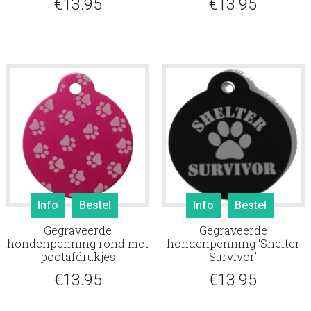
€
13.95
€
13.95
Info
Bestel
Info
Bestel
Gegraveerde
Gegraveerde
hondenpenning rond met
hondenpenning ‘Shelter
pootafdrukjes
Survivor’
€
13.95
€
13.95