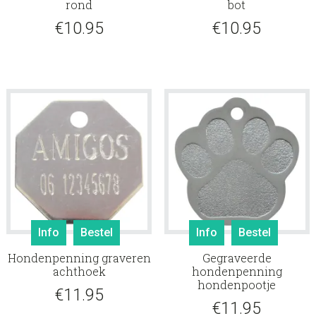
rond
bot
€
10.95
€
10.95
Info
Bestel
Info
Bestel
Hondenpenning graveren
Gegraveerde
achthoek
hondenpenning
hondenpootje
€
11.95
€
11.95