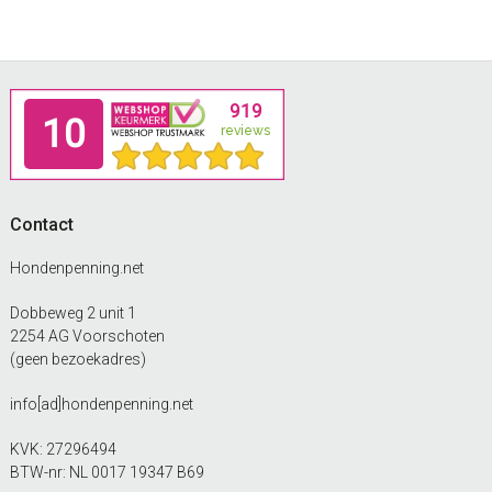
Footer
Contact
Hondenpenning.net
Dobbeweg 2 unit 1
2254 AG Voorschoten
(geen bezoekadres)
info[ad]hondenpenning.net
KVK: 27296494
BTW-nr: NL 0017 19347 B69