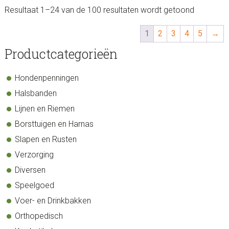
Resultaat 1–24 van de 100 resultaten wordt getoond
1
2
3
4
5
→
sidebar
Store
Productcategorieën
Sidebar
Hondenpenningen
Halsbanden
Lijnen en Riemen
Borsttuigen en Harnas
Slapen en Rusten
Verzorging
Diversen
Speelgoed
Voer- en Drinkbakken
Orthopedisch