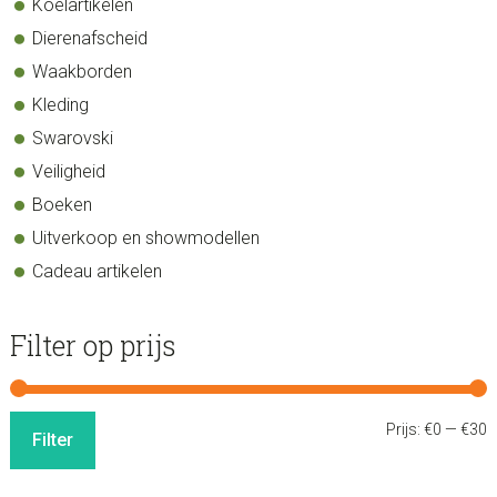
Koelartikelen
Dierenafscheid
Waakborden
Kleding
Swarovski
Veiligheid
Boeken
Uitverkoop en showmodellen
Cadeau artikelen
Filter op prijs
M
M
Prijs:
€0
—
€30
Filter
p
p