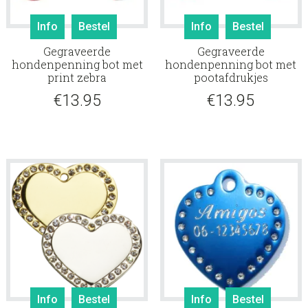
Info
Bestel
Info
Bestel
Gegraveerde
Gegraveerde
hondenpenning bot met
hondenpenning bot met
print zebra
pootafdrukjes
€
13.95
€
13.95
Info
Bestel
Info
Bestel