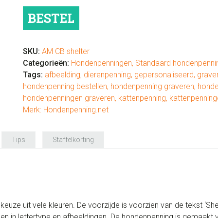
'Shelter
BESTEL
Survivor'
aantal
SKU:
AM CB shelter
Categorieën:
Hondenpenningen
,
Standaard hondenpenni
Tags:
afbeelding
,
dierenpenning
,
gepersonaliseerd
,
grave
hondenpenning bestellen
,
hondenpenning graveren
,
honde
hondenpenningen graveren
,
kattenpenning
,
kattenpenning
Merk:
Hondenpenning.net
Tips
Staffelkorting
uze uit vele kleuren. De voorzijde is voorzien van de tekst ‘She
den in lettertype en afbeeldingen. De hondenpenning is gemaakt