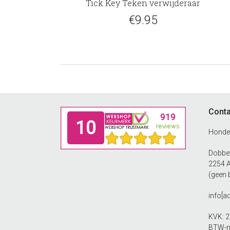
Tick Key Teken verwijderaar
€
9.95
Footer
Conta
Honde
Dobbew
2254 
(geen 
info[a
KVK: 
BTW-n