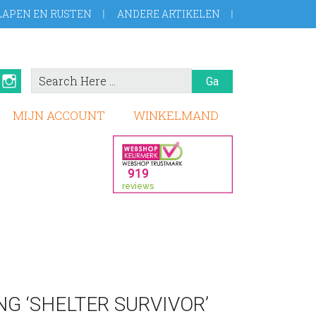
LAPEN EN RUSTEN
ANDERE ARTIKELEN
Search
book
Pinterest
Instagram
Here
MIJN ACCOUNT
WINKELMAND
 ‘SHELTER SURVIVOR’