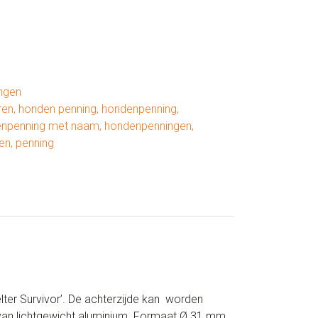
ngen
ren
,
honden penning
,
hondenpenning
,
npenning met naam
,
hondenpenningen
,
en
,
penning
lter Survivor’. De achterzijde kan worden
 van lichtgewicht aluminium. Formaat Ø 31 mm.