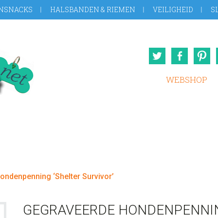
NSNACKS
HALSBANDEN & RIEMEN
VEILIGHEID
S
Twitter
Face
WEBSHOP
ndenpenning ‘Shelter Survivor’
GEGRAVEERDE HONDENPENNING