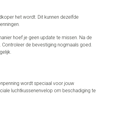
dkoper het wordt. Dit kunnen dezelfde
penningen.
anier hoef je geen update te missen. Na de
ox. Controleer de bevestiging nogmaals goed.
elijk.
enpenning wordt speciaal voor jouw
peciale luchtkussenenvelop om beschadiging te