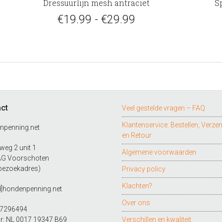
Dressuurlijn mesh antraciet
S
heeft
meerdere
Prijsklasse:
€
19.99
-
€
29.99
variaties.
€19.99
Deze
tot
optie
kan
€29.99
gekozen
worden
op
ct
Veel gestelde vragen – FAQ
de
productpagina
Klantenservice: Bestellen, Verze
npenning.net
en Retour
eg 2 unit 1
Algemene voorwaarden
AG Voorschoten
bezoekadres)
Privacy policy
Klachten?
d]hondenpenning.net
Over ons
27296494
r: NL 0017 19347 B69
Verschillen en kwaliteit