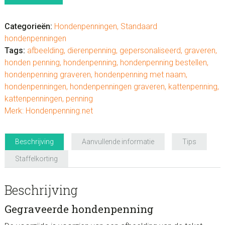
Survivor’
aantal
Categorieën:
Hondenpenningen
,
Standaard
hondenpenningen
Tags:
afbeelding
,
dierenpenning
,
gepersonaliseerd
,
graveren
,
honden penning
,
hondenpenning
,
hondenpenning bestellen
,
hondenpenning graveren
,
hondenpenning met naam
,
hondenpenningen
,
hondenpenningen graveren
,
kattenpenning
,
kattenpenningen
,
penning
Merk:
Hondenpenning.net
Beschrijving
Aanvullende informatie
Tips
Staffelkorting
Beschrijving
Gegraveerde hondenpenning