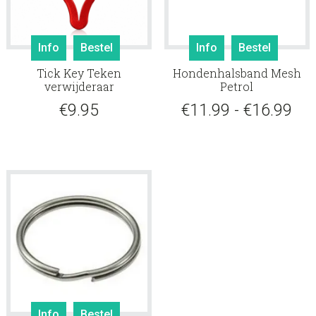
Dit
Info
Bestel
Info
Bestel
produ
Tick Key Teken
Hondenhalsband Mesh
heeft
verwijderaar
Petrol
meerd
Pri
€
9.95
€
11.99
-
€
16.99
variati
Deze
€11
optie
tot
kan
gekoz
€16
worde
op
de
produ
Info
Bestel