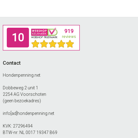
Footer
Contact
Hondenpenning.net
Dobbeweg 2 unit 1
2254 AG Voorschoten
(geen bezoekadres)
info[ad]hondenpenning.net
KVK: 27296494
BTW-nr: NL 0017 19347 B69