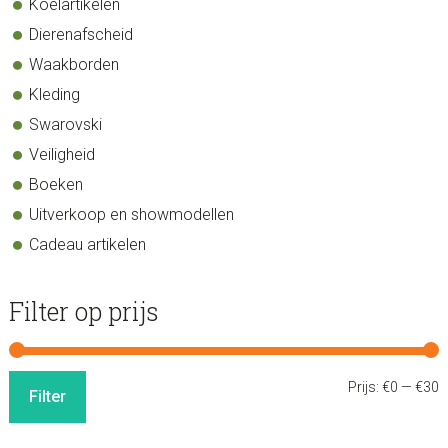
Koelartikelen
Dierenafscheid
Waakborden
Kleding
Swarovski
Veiligheid
Boeken
Uitverkoop en showmodellen
Cadeau artikelen
Filter op prijs
M
M
Prijs:
€0
—
€30
Filter
p
p