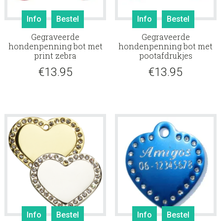
Info
Bestel
Info
Bestel
Gegraveerde
Gegraveerde
hondenpenning bot met
hondenpenning bot met
print zebra
pootafdrukjes
€
13.95
€
13.95
Info
Bestel
Info
Bestel