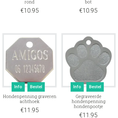
rond
bot
€
10.95
€
10.95
Info
Bestel
Info
Bestel
Hondenpenning graveren
Gegraveerde
achthoek
hondenpenning
hondenpootje
€
11.95
€
11.95