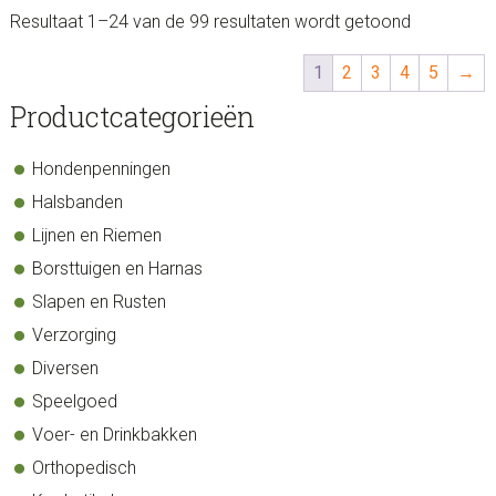
Resultaat 1–24 van de 99 resultaten wordt getoond
1
2
3
4
5
→
sidebar
Store
Productcategorieën
Sidebar
Hondenpenningen
Halsbanden
Lijnen en Riemen
Borsttuigen en Harnas
Slapen en Rusten
Verzorging
Diversen
Speelgoed
Voer- en Drinkbakken
Orthopedisch