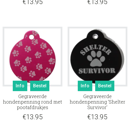
€
13.95
€
13.95
Info
Bestel
Info
Bestel
Gegraveerde
Gegraveerde
hondenpenning rond met
hondenpenning ‘Shelter
pootafdrukjes
Survivor’
€
13.95
€
13.95