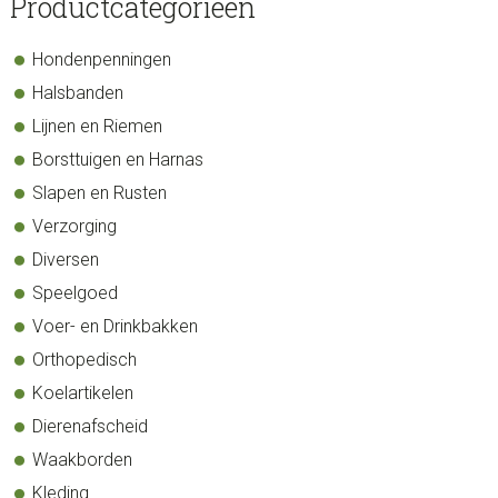
sidebar
Store
Productcategorieën
Sidebar
Hondenpenningen
Halsbanden
Lijnen en Riemen
Borsttuigen en Harnas
Slapen en Rusten
Verzorging
Diversen
Speelgoed
Voer- en Drinkbakken
Orthopedisch
Koelartikelen
Dierenafscheid
Waakborden
Kleding