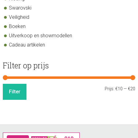
Swarovski
Veiligheid
Boeken
Uitverkoop en showmodellen
Cadeau artikelen
Filter op prijs
M
M
Prijs:
€10
—
€20
Filter
p
p
Footer