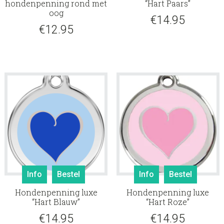
hondenpenning rond met
“Hart Paars”
oog
€
14.95
€
12.95
Info
Bestel
Info
Bestel
Hondenpenning luxe
Hondenpenning luxe
“Hart Blauw”
“Hart Roze”
€
14.95
€
14.95