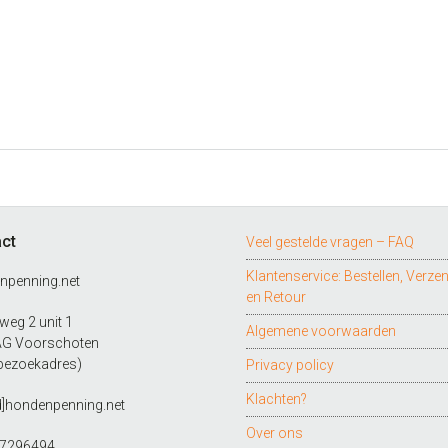
ct
Veel gestelde vragen – FAQ
Klantenservice: Bestellen, Verze
npenning.net
en Retour
eg 2 unit 1
Algemene voorwaarden
AG Voorschoten
bezoekadres)
Privacy policy
Klachten?
d]hondenpenning.net
Over ons
27296494