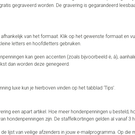
gratis gegraveerd worden. De gravering is gegarandeerd leesba
s afhankelijk van het formaat. Klik op het gewenste formaat en vul
eine letters en hoofdletters gebruiken.
npenningen kan geen accenten (zoals bijvoorbeeld ë, à), aanhal
tekst dan worden deze genegeerd.
ing luxe kun je hierboven vinden op het tabblad ‘Tips’.
ring een apart artikel. Hoe meer hondenpenningen u besteld, h
n hondenpenningen zijn. De staffelkortingen gelden al vanaf 3
 lijst van veilige afzenders in jouw e-mailprogramma. Op die m