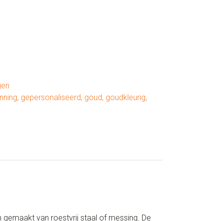
gen
nning
,
gepersonaliseerd
,
goud
,
goudkleurig
,
 gemaakt van roestvrij staal of messing. De