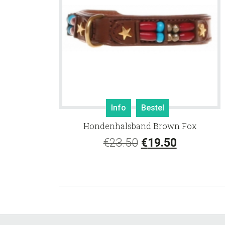
Info
Bestel
Hondenhalsband Brown Fox
Oorspronkelijke
Huidige
€
23.50
€
19.50
prijs
prijs
was:
is:
€23.50.
€19.50.