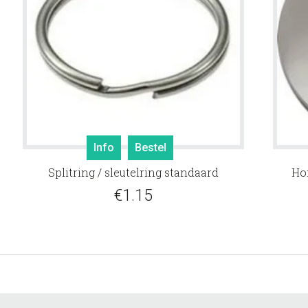
Info
Bestel
Splitring / sleutelring standaard
Ho
€
1.15