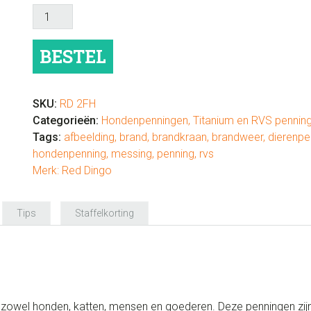
Hondenpenning
luxe
"brandkraan"
BESTEL
RVS
of
messing
SKU:
RD 2FH
aantal
Categorieën:
Hondenpenningen
,
Titanium en RVS pennin
Tags:
afbeelding
,
brand
,
brandkraan
,
brandweer
,
dierenpe
hondenpenning
,
messing
,
penning
,
rvs
Merk:
Red Dingo
Tips
Staffelkorting
 zowel honden, katten, mensen en goederen. Deze penningen zijn