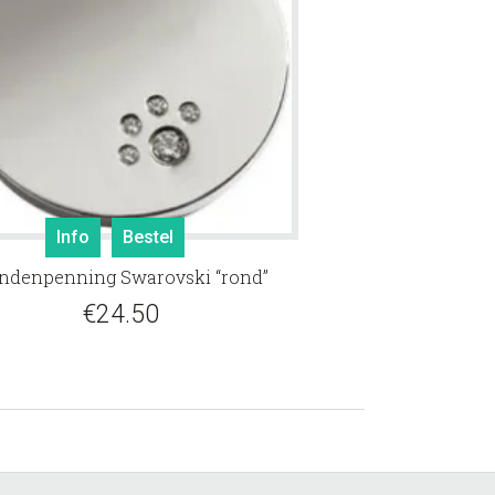
Info
Bestel
ndenpenning Swarovski “rond”
€
24.50