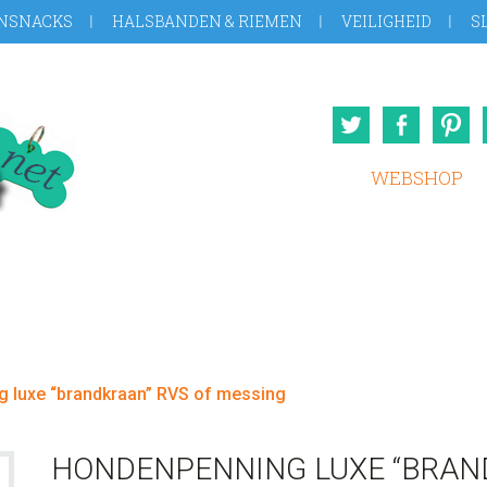
NSNACKS
HALSBANDEN & RIEMEN
VEILIGHEID
S
Twitter
Face
WEBSHOP
 luxe “brandkraan” RVS of messing
HONDENPENNING LUXE “BRAN