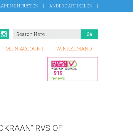
LAPEN EN RUSTEN
ANDERE ARTIKELEN
Search
book
Pinterest
Instagram
Here
MIJN ACCOUNT
WINKELMAND
DKRAAN” RVS OF