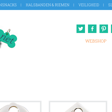
NSNACKS
HALSBANDEN & RIEMEN
VEILIGHEID
S
Twitter
Face
WEBSHOP