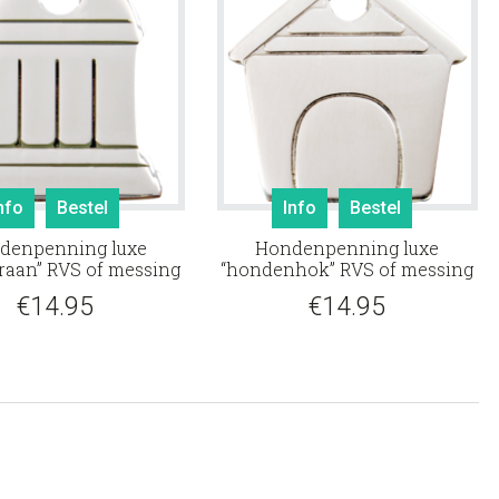
nfo
Bestel
Info
Bestel
denpenning luxe
Hondenpenning luxe
raan” RVS of messing
“hondenhok” RVS of messing
€
14.95
€
14.95