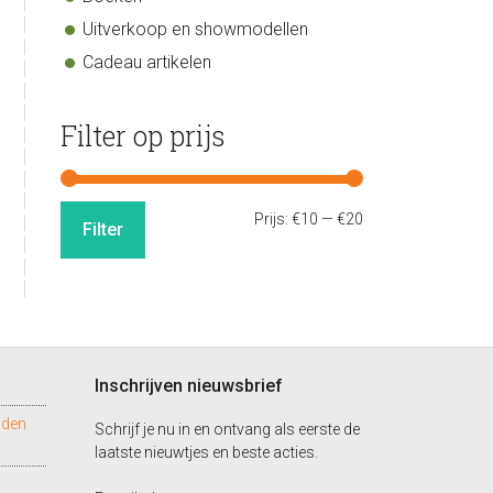
Uitverkoop en showmodellen
Cadeau artikelen
Filter op prijs
Min.
Max.
Prijs:
€10
—
€20
Filter
prijs
prijs
Inschrijven nieuwsbrief
nden
Schrijf je nu in en ontvang als eerste de
laatste nieuwtjes en beste acties.