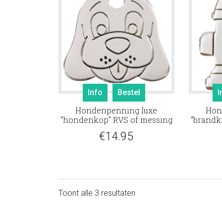
Info
Bestel
I
Hondenpenning luxe
Hon
“hondenkop” RVS of messing
“brandk
€
14.95
Toont alle 3 resultaten