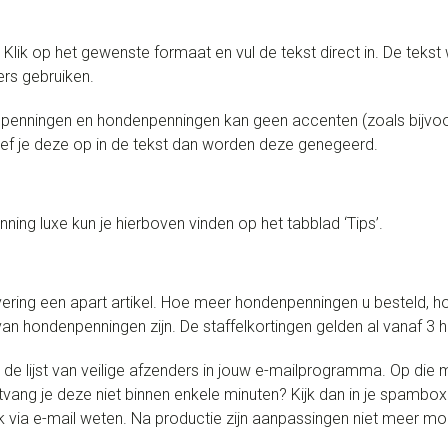
t. Klik op het gewenste formaat en vul de tekst direct in. De teks
ers gebruiken.
npenningen en hondenpenningen kan geen accenten (zoals bijvoor
ef je deze op in de tekst dan worden deze genegeerd.
ing luxe kun je hierboven vinden op het tabblad ‘Tips’.
ring een apart artikel. Hoe meer hondenpenningen u besteld, h
n hondenpenningen zijn. De staffelkortingen gelden al vanaf 3
 lijst van veilige afzenders in jouw e-mailprogramma. Op die m
Ontvang je deze niet binnen enkele minuten? Kijk dan in je spamb
 via e-mail weten. Na productie zijn aanpassingen niet meer mog