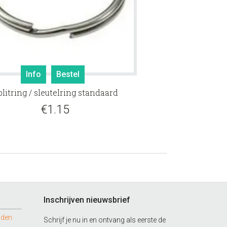
Info
Bestel
plitring / sleutelring standaard
€
1.15
Inschrijven nieuwsbrief
nden
Schrijf je nu in en ontvang als eerste de