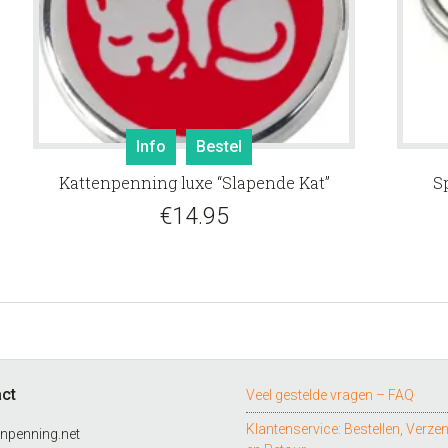
Info
Bestel
Kattenpenning luxe “Slapende Kat”
S
€
14.95
ct
Veel gestelde vragen – FAQ
Klantenservice: Bestellen, Verze
npenning.net