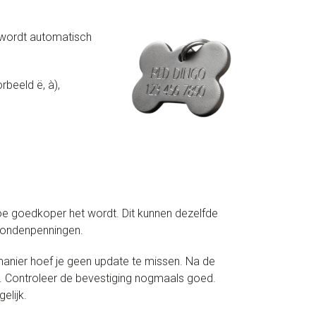
t wordt automatisch
beeld ë, à),
oe goedkoper het wordt. Dit kunnen dezelfde
 hondenpenningen.
anier hoef je geen update te missen. Na de
ox. Controleer de bevestiging nogmaals goed.
elijk.