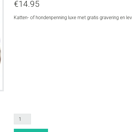
€
14.95
Katten- of hondenpenning luxe met gratis gravering en le
Hondenpenning
luxe
"katkopje"