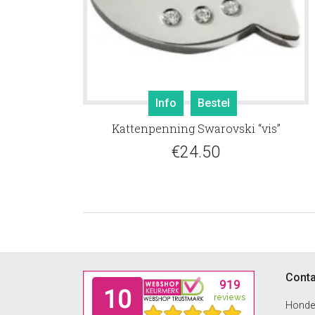
Info
Bestel
Kattenpenning Swarovski “vis”
€
24.50
Footer
Conta
Honde