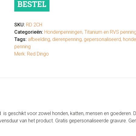
BESTEL
RVS
of
messing
SKU:
RD 2CH
aantal
Categorieën:
Hondenpenningen
,
Titanium en RVS pennin
Tags:
afbeelding
,
dierenpenning
,
gepersonaliseerd
,
honde
penning
Merk:
Red Dingo
 is geschikt voor zowel honden, katten, mensen en goederen. De
ensduur van het product. Gratis gepersonaliseerde gravure. Ge