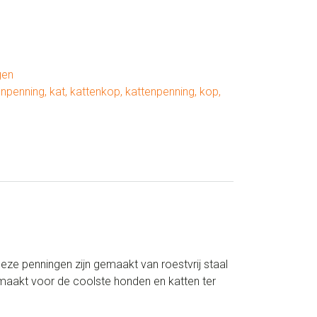
gen
npenning
,
kat
,
kattenkop
,
kattenpenning
,
kop
,
ze penningen zijn gemaakt van roestvrij staal
maakt voor de coolste honden en katten ter