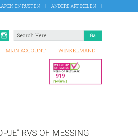
LAPEN EN RUSTEN
ANDERE ARTIKELEN
Search
book
Pinterest
Instagram
Here
MIJN ACCOUNT
WINKELMAND
PJE” RVS OF MESSING