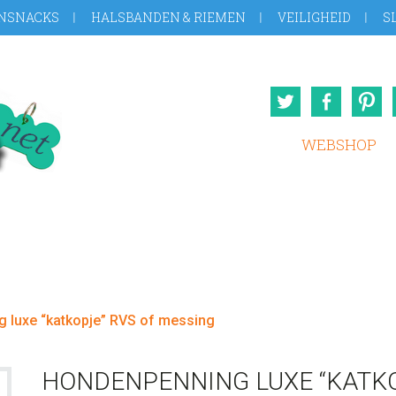
NSNACKS
HALSBANDEN & RIEMEN
VEILIGHEID
S
Twitter
Face
WEBSHOP
 luxe “katkopje” RVS of messing
HONDENPENNING LUXE “KATKO