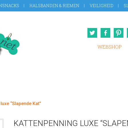
NSNACKS
HALSBANDEN & RIEMEN
VEILIGHEID
S
Twitter
Face
WEBSHOP
luxe “Slapende Kat”
KATTENPENNING LUXE “SLAPE