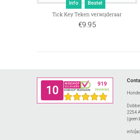
Info
Bestel
Tick Key Teken verwijderaar
€
9.95
Footer
Conta
Honde
Dobbew
2254 
(geen 
info[a