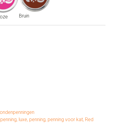
Bruin
roze
hondenpenningen
npenning
,
luxe
,
penning
,
penning voor kat
,
Red