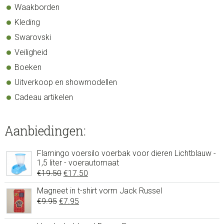
Waakborden
Kleding
Swarovski
Veiligheid
Boeken
Uitverkoop en showmodellen
Cadeau artikelen
Aanbiedingen:
Flamingo voersilo voerbak voor dieren Lichtblauw -
1,5 liter - voerautomaat
Oorspronkelijke
Huidige
€
19.50
€
17.50
prijs
prijs
Magneet in t-shirt vorm Jack Russel
was:
is:
Oorspronkelijke
Huidige
€
9.95
€
7.95
€19.50.
€17.50.
prijs
prijs