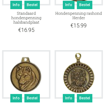
Info
Bestel
Info
Bestel
Standaard
Hondenpenning rashond
hondenpenning
Herder
halsbandplaat
€
15.99
€
16.95
Info
Bestel
Info
Bestel