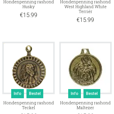
Hondenpenning rashond
Hondenpenning rashond
Husky
West Highland White
Terriër
€
15.99
€
15.99
Info
Bestel
Info
Bestel
Hondenpenning rashond
Hondenpenning rashond
Teckel
Maltezer