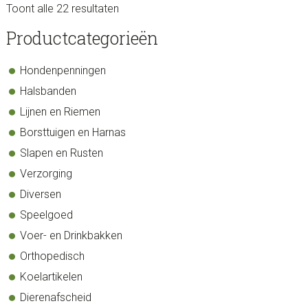
Toont alle 22 resultaten
sidebar
Blog
Productcategorieën
Sidebar
Hondenpenningen
Halsbanden
Lijnen en Riemen
Borsttuigen en Harnas
Slapen en Rusten
Verzorging
Diversen
Speelgoed
Voer- en Drinkbakken
Orthopedisch
Koelartikelen
Dierenafscheid