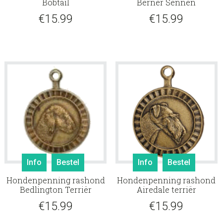
Bobtail
Berner Sennen
€
15.99
€
15.99
Info
Bestel
Info
Bestel
Hondenpenning rashond
Hondenpenning rashond
Bedlington Terriër
Airedale terriër
€
15.99
€
15.99