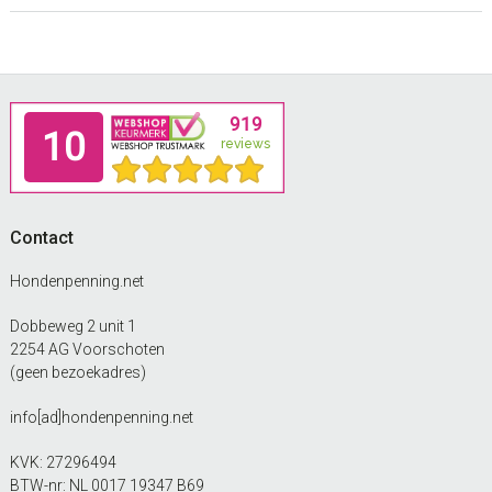
Footer
Contact
Hondenpenning.net
Dobbeweg 2 unit 1
2254 AG Voorschoten
(geen bezoekadres)
info[ad]hondenpenning.net
KVK: 27296494
BTW-nr: NL 0017 19347 B69