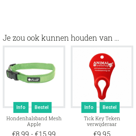
Je zou ook kunnen houden van …
Dit
Info
Bestel
Info
Bestel
product
Hondenhalsband Mesh
Tick Key Teken
heeft
Apple
verwijderaar
meerdere
Prijsklasse:
€
8.99
-
€
15.99
€
9.95
variaties.