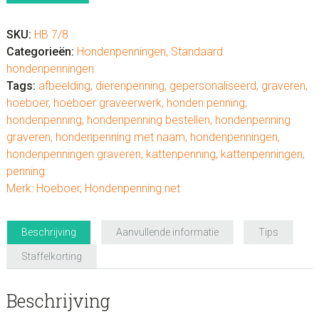
SKU:
HB 7/8
Categorieën:
Hondenpenningen
,
Standaard
hondenpenningen
Tags:
afbeelding
,
dierenpenning
,
gepersonaliseerd
,
graveren
,
hoeboer
,
hoeboer graveerwerk
,
honden penning
,
hondenpenning
,
hondenpenning bestellen
,
hondenpenning
graveren
,
hondenpenning met naam
,
hondenpenningen
,
hondenpenningen graveren
,
kattenpenning
,
kattenpenningen
,
penning
Merk:
Hoeboer
,
Hondenpenning.net
Beschrijving
Aanvullende informatie
Tips
Staffelkorting
Beschrijving