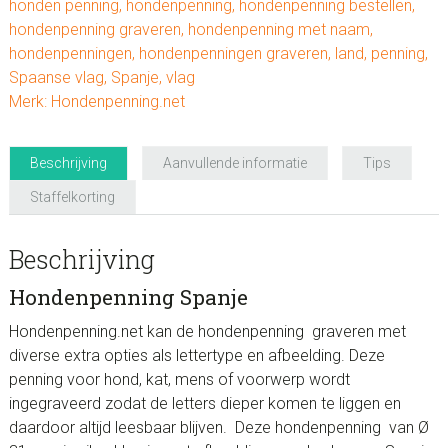
honden penning
,
hondenpenning
,
hondenpenning bestellen
,
hondenpenning graveren
,
hondenpenning met naam
,
hondenpenningen
,
hondenpenningen graveren
,
land
,
penning
,
Spaanse vlag
,
Spanje
,
vlag
Merk:
Hondenpenning.net
Beschrijving
Aanvullende informatie
Tips
Staffelkorting
Beschrijving
Hondenpenning Spanje
Hondenpenning.net kan de hondenpenning graveren met
diverse extra opties als lettertype en afbeelding. Deze
penning voor hond, kat, mens of voorwerp wordt
ingegraveerd zodat de letters dieper komen te liggen en
daardoor altijd leesbaar blijven. Deze hondenpenning van Ø