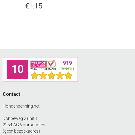
€
1.15
Footer
Contact
Hondenpenning.net
Dobbeweg 2 unit 1
2254 AG Voorschoten
(geen bezoekadres)