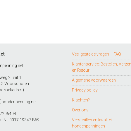
ct
Veel gestelde vragen – FAQ
Klantenservice: Bestellen, Verze
npenning.net
en Retour
eg 2 unit 1
Algemene voorwaarden
AG Voorschoten
bezoekadres)
Privacy policy
Klachten?
d]hondenpenning.net
Over ons
27296494
r: NL 0017 19347 B69
Verschillen en kwaliteit
hondenpenningen