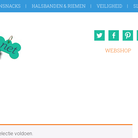
NSNACKS
HALSBANDEN & RIEMEN
VEILIGHEID
S
Twitter
Face
WEBSHOP
lectie voldoen.