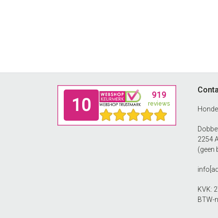
Footer
Conta
Honde
Dobbew
2254 
(geen 
info[a
KVK: 
BTW-n