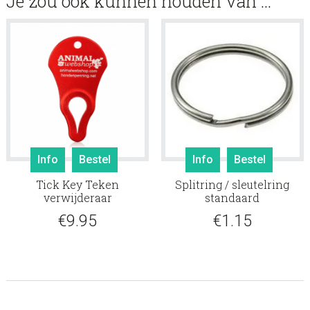
Je zou ook kunnen houden van …
Info
Bestel
Info
Bestel
Tick Key Teken
Splitring / sleutelring
verwijderaar
standaard
€
9.95
€
1.15