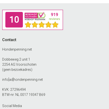
Footer
Contact
Hondenpenning.net
Dobbeweg 2 unit 1
2254 AG Voorschoten
(geen bezoekadres)
info[ad]hondenpenning.net
KVK: 27296494
BTW-nr: NL 0017 19347 B69
Social Media