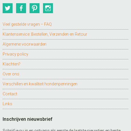
Twitter
Facebook
Pinterest
Instagram
Veel gestelde vragen – FAQ
Klantenservice: Bestellen, Verzenden en Retour
Algemene voorwaarden
Privacy policy
Klachten?
Over ons
Verschillen en kwaliteit hondenpenningen
Contact
Links
Inschrijven nieuwsbrief
Schrijf je nu in en ontvang als eerste de laatste nieuwtjes en beste