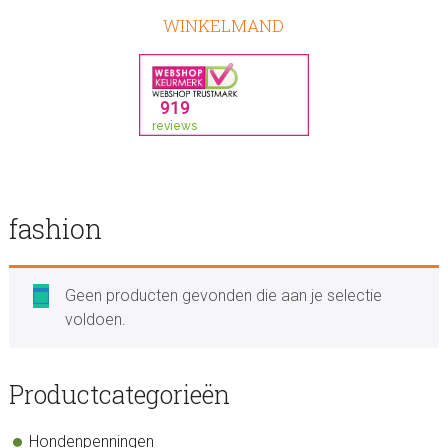
WINKELMAND
fashion
Geen producten gevonden die aan je selectie
voldoen.
sidebar
Store
Productcategorieën
Sidebar
Hondenpenningen