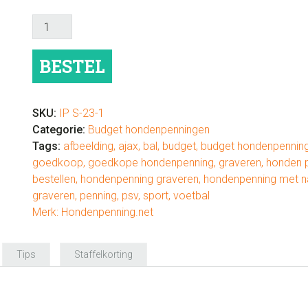
Goedkope
hondenpenning
voetbal
BESTEL
aantal
SKU:
IP S-23-1
Categorie:
Budget hondenpenningen
Tags:
afbeelding
,
ajax
,
bal
,
budget
,
budget hondenpennin
goedkoop
,
goedkope hondenpenning
,
graveren
,
honden 
bestellen
,
hondenpenning graveren
,
hondenpenning met 
graveren
,
penning
,
psv
,
sport
,
voetbal
Merk:
Hondenpenning.net
Tips
Staffelkorting