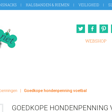
NSNACKS
HALSBANDEN & RIEMEN
VEILIGHEID
S
Twitter
Face
WEBSHOP
penningen
|
Goedkope hondenpenning voetbal
GOEDKOPE HONDENPENNING 