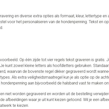
vering en diverse extra opties als formaat, kleur, lettertype 
el voor het personaliseren van de hondenpenning. Tekst en op
d.
oorbeeld. Op één zijde tot vier regels tekst graveren is gratis. 
Je kunt zowel kleine letters als hoofdletters gebruiken. Stand
erd, waarvan de bovenste regel dikker gegraveerd wordt wanneer 
rtypes. Als extra veiligheidsmaatregel kun je als optie op de acht
e hondenpenning aan bijvoorbeeld de halsband vast te maken ontva
n niet worden gegraveerd en worden uit de bestelling verwijderd
de afbeeldingen waar je uit kunt kiezen getoond. Wil je een afbe
atwerk te kiezen.