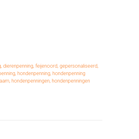
g
,
dierenpenning
,
feijenoord
,
gepersonaliseerd
,
penning
,
hondenpenning
,
hondenpenning
naam
,
hondenpenningen
,
hondenpenningen