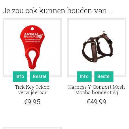
Je zou ook kunnen houden van …
Dit
Info
Bestel
Info
Bestel
produ
Tick Key Teken
Harness Y-Comfort Mesh
heeft
verwijderaar
Mocha hondentuig
meerd
€
9.95
€
49.99
variati
Deze
optie
kan