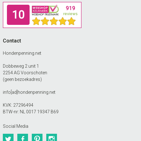
Footer
Contact
Hondenpenning.net
Dobbeweg 2 unit 1
2254 AG Voorschoten
(geen bezoekadres)
info[ad]hondenpenning.net
KVK: 27296494
BTW-nr: NL 0017 19347 B69
Social Media
Twitter
Facebook
Pinterest
Instagram