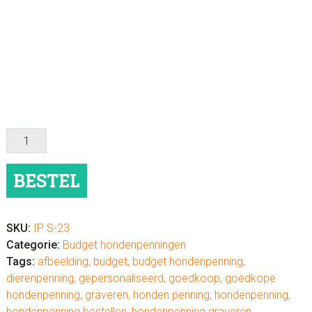
Goedkope
hondenpenning
hondenpootje
BESTEL
aantal
SKU:
IP S-23
Categorie:
Budget hondenpenningen
Tags:
afbeelding
,
budget
,
budget hondenpenning
,
dierenpenning
,
gepersonaliseerd
,
goedkoop
,
goedkope
hondenpenning
,
graveren
,
honden penning
,
hondenpenning
,
hondenpenning bestellen
,
hondenpenning graveren
,