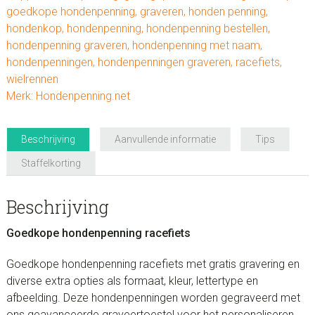
goedkope hondenpenning
,
graveren
,
honden penning
,
hondenkop
,
hondenpenning
,
hondenpenning bestellen
,
hondenpenning graveren
,
hondenpenning met naam
,
hondenpenningen
,
hondenpenningen graveren
,
racefiets
,
wielrennen
Merk:
Hondenpenning.net
Beschrijving
Aanvullende informatie
Tips
Staffelkorting
Beschrijving
Goedkope hondenpenning racefiets
Goedkope hondenpenning racefiets met gratis gravering en
diverse extra opties als formaat, kleur, lettertype en
afbeelding. Deze hondenpenningen worden gegraveerd met
ons geavanceerde graveertoestel voor het personaliseren