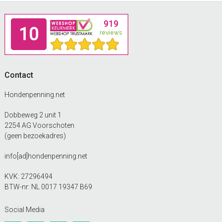
op
Footer
de
productpagina
Contact
Hondenpenning.net
Dobbeweg 2 unit 1
2254 AG Voorschoten
(geen bezoekadres)
info[ad]hondenpenning.net
KVK: 27296494
BTW-nr: NL 0017 19347 B69
Social Media