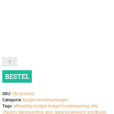
Budget
hondenpenning
racefiets
BESTEL
aantal
SKU:
CB racefiets
Categorie:
Budget hondenpenningen
Tags:
afbeelding
,
budget
,
budget hondenpenning
,
chip
,
chipped
,
dierenpenning
,
geel
,
gepersonaliseerd
,
goedkoop
,