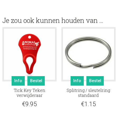
Je zou ook kunnen houden van …
Info
Bestel
Info
Bestel
Tick Key Teken
Splitring / sleutelring
verwijderaar
standaard
€
9.95
€
1.15