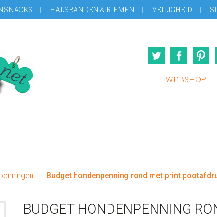
NSNACKS
HALSBANDEN & RIEMEN
VEILIGHEID
S
Twitter
Face
WEBSHOP
penningen
|
Budget hondenpenning rond met print pootafdr
BUDGET HONDENPENNING RON