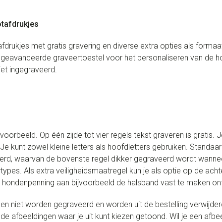
tafdrukjes
ukjes met gratis gravering en diverse extra opties als formaat, 
avanceerde graveertoestel voor het personaliseren van de ho
et ingegraveerd.
oorbeeld. Op één zijde tot vier regels tekst graveren is gratis. 
Je kunt zowel kleine letters als hoofdletters gebruiken. Stand
erd, waarvan de bovenste regel dikker gegraveerd wordt wanneer 
rtypes. Als extra veiligheidsmaatregel kun je als optie op de acht
e hondenpenning aan bijvoorbeeld de halsband vast te maken ontva
n niet worden gegraveerd en worden uit de bestelling verwijderd
de afbeeldingen waar je uit kunt kiezen getoond. Wil je een afbe