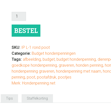
Budget
hondenpenning
rond
BESTEL
met
print
pootafdrukjes
SKU:
IP L-1 rond poot
aantal
Categorie:
Budget hondenpenningen
Tags:
afbeelding
,
budget
,
budget hondenpenning
,
dierenp
goedkope hondenpenning
,
graveren
,
honden penning
,
hon
hondenpenning graveren
,
hondenpenning met naam
,
hond
penning
,
poot
,
pootafdruk
,
pootjes
Merk:
Hondenpenning.net
Tips
Staffelkorting