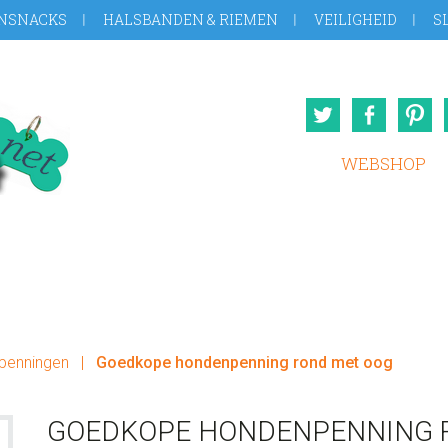
NSNACKS
HALSBANDEN & RIEMEN
VEILIGHEID
S
Twitter
Face
WEBSHOP
penningen
|
Goedkope hondenpenning rond met oog
GOEDKOPE HONDENPENNING 