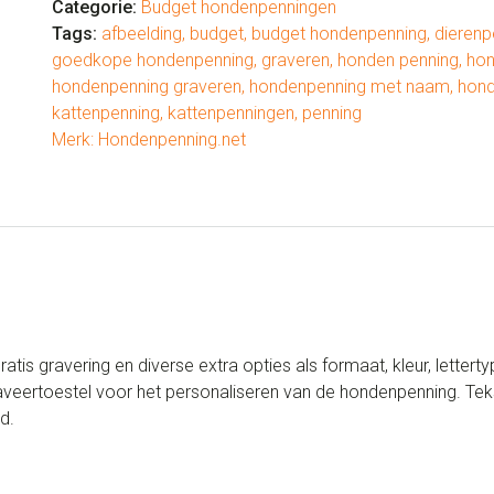
Categorie:
Budget hondenpenningen
Tags:
afbeelding
,
budget
,
budget hondenpenning
,
dierenp
goedkope hondenpenning
,
graveren
,
honden penning
,
hon
hondenpenning graveren
,
hondenpenning met naam
,
hond
kattenpenning
,
kattenpenningen
,
penning
Merk:
Hondenpenning.net
s gravering en diverse extra opties als formaat, kleur, letter
ertoestel voor het personaliseren van de hondenpenning. Teks
d.