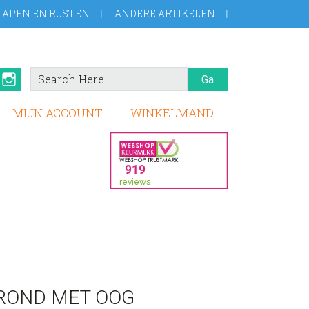
LAPEN EN RUSTEN
ANDERE ARTIKELEN
Search
book
Pinterest
Instagram
Here
MIJN ACCOUNT
WINKELMAND
ROND MET OOG