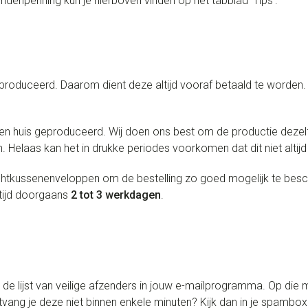
ndenpenning kun je hierboven vinden op het tabblad ‘Tips’.
oduceerd. Daarom dient deze altijd vooraf betaald te worden. Z
n huis geproduceerd. Wij doen ons best om de productie dezelf
 Helaas kan het in drukke periodes voorkomen dat dit niet altijd 
uchtkussenenveloppen om de bestelling zo goed mogelijk te be
rtijd doorgaans
2 tot 3 werkdagen
.
 lijst van veilige afzenders in jouw e-mailprogramma. Op die m
Ontvang je deze niet binnen enkele minuten? Kijk dan in je spamb