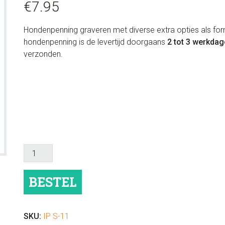
€
7.95
Hondenpenning graveren met diverse extra opties als form
hondenpenning is de levertijd doorgaans
2 tot 3 werkdag
verzonden.
Goedkope
hondenpenning
rond
BESTEL
met
oog
aantal
SKU:
IP S-11