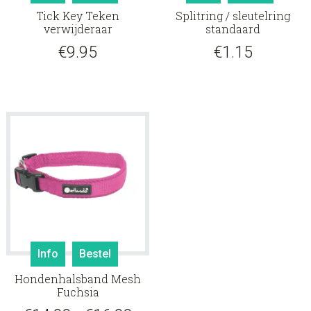
Tick Key Teken
Splitring / sleutelring
verwijderaar
standaard
€
9.95
€
1.15
Dit
Info
Bestel
product
Hondenhalsband Mesh
heeft
Fuchsia
meerdere