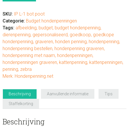
print
pootafdrukjes
SKU:
IP L-1 bot poot
aantal
Categorie:
Budget hondenpenningen
Tags:
afbeelding
,
budget
,
budget hondenpenning
,
dierenpenning
,
gepersonaliseerd
,
goedkoop
,
goedkope
hondenpenning
,
graveren
,
honden penning
,
hondenpenning
,
hondenpenning bestellen
,
hondenpenning graveren
,
hondenpenning met naam
,
hondenpenningen
,
hondenpenningen graveren
,
kattenpenning
,
kattenpenningen
,
penning
,
zebra
Merk:
Hondenpenning.net
Beschrijving
Aanvullende informatie
Tips
Staffelkorting
Beschrijving