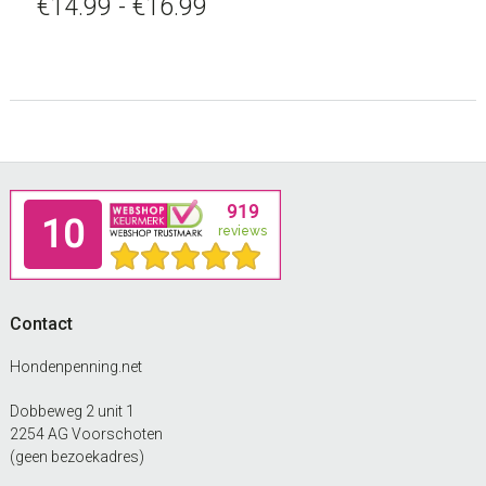
Prijsklasse:
€
14.99
-
€
16.99
variaties.
Deze
€14.99
optie
tot
kan
gekozen
€16.99
worden
op
de
Footer
productpagina
Contact
Hondenpenning.net
Dobbeweg 2 unit 1
2254 AG Voorschoten
(geen bezoekadres)