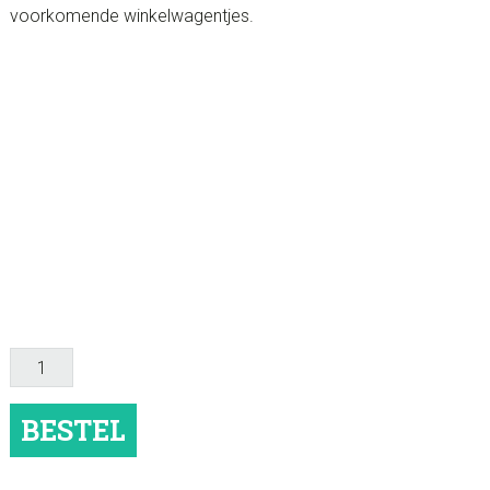
voorkomende winkelwagentjes.
Persoonlijk
winkelwagenmuntje
aantal
BESTEL