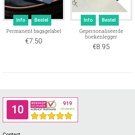
Info
Bestel
Info
Bestel
Permanent bagagelabel
Gepersonaliseerde
boekenlegger
€
7.50
€
8.95
Footer
Contact