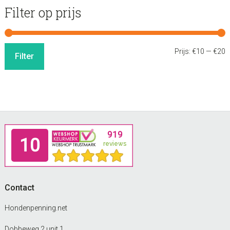
Filter op prijs
M
M
Prijs:
€10
—
€20
Filter
p
p
Footer
Contact
Hondenpenning.net
Dobbeweg 2 unit 1