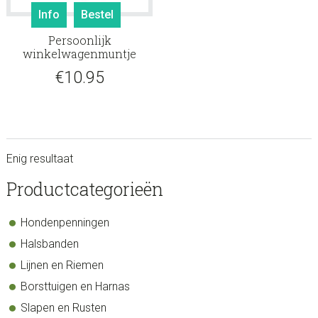
Info
Bestel
Persoonlijk
winkelwagenmuntje
€
10.95
Enig resultaat
sidebar
Store
Productcategorieën
Sidebar
Hondenpenningen
Halsbanden
Lijnen en Riemen
Borsttuigen en Harnas
Slapen en Rusten