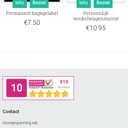
Info
Bestel
Info
Bestel
Permanent bagagelabel
Persoonlijk
winkelwagenmuntje
€
7.50
€
10.95
Footer
Contact
Hondenpenning.net