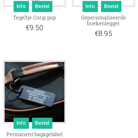
Info
Bestel
Info
Bestel
Tegeltje Corgi pup
Gepersonaliseerde
boekenlegger
€
9.50
€
8.95
Info
Bestel
Permanent bagagelabel