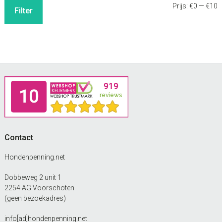
M
M
Prijs:
€0
—
€10
Filter
p
p
Footer
Contact
Hondenpenning.net
Dobbeweg 2 unit 1
2254 AG Voorschoten
(geen bezoekadres)
info[ad]hondenpenning.net