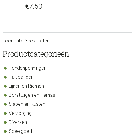
€
7.50
Toont alle 3 resultaten
sidebar
Store
Productcategorieën
Sidebar
Hondenpenningen
Halsbanden
Lijnen en Riemen
Borsttuigen en Harnas
Slapen en Rusten
Verzorging
Diversen
Speelgoed