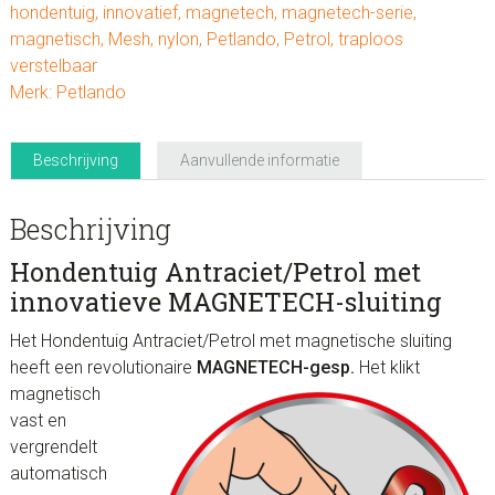
hondentuig
,
innovatief
,
magnetech
,
magnetech-serie
,
magnetisch
,
Mesh
,
nylon
,
Petlando
,
Petrol
,
traploos
verstelbaar
Merk:
Petlando
Beschrijving
Aanvullende informatie
Beschrijving
Hondentuig Antraciet/Petrol
met
innovatieve MAGNETECH-sluiting
Het Hondentuig Antraciet/Petrol met magnetische sluiting
heeft een revolutionaire
MAGNETECH-gesp.
Het klikt
magnetisch
vast en
vergrendelt
automatisch