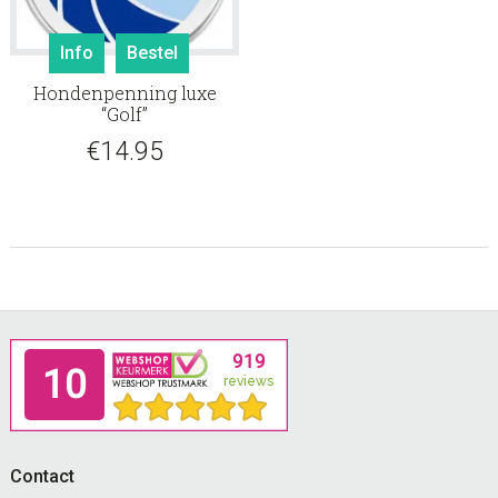
Info
Bestel
Hondenpenning luxe
“Golf”
€
14.95
Footer
Contact