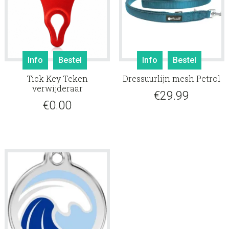
Dit
Info
Bestel
Info
Bestel
produ
Tick Key Teken
Dressuurlijn mesh Petrol
heeft
verwijderaar
meerd
€
29.99
€
0.00
variati
Deze
optie
kan
gekoz
worde
op
de
produ