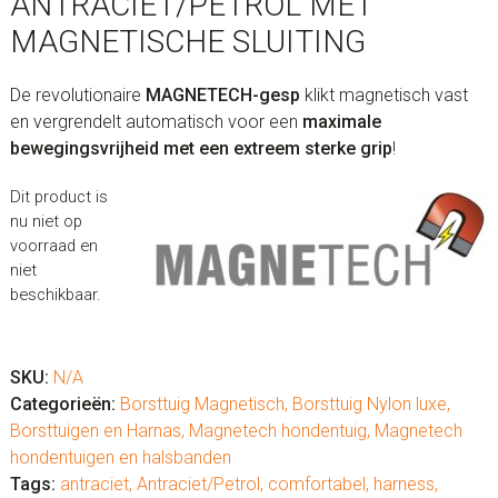
ANTRACIET/PETROL MET
MAGNETISCHE SLUITING
De revolutionaire
MAGNETECH-gesp
klikt magnetisch vast
en vergrendelt automatisch voor een
maximale
bewegingsvrijheid met een extreem sterke grip
!
Dit product is
nu niet op
voorraad en
niet
beschikbaar.
SKU:
N/A
Categorieën:
Borsttuig Magnetisch
,
Borsttuig Nylon luxe
,
Borsttuigen en Harnas
,
Magnetech hondentuig
,
Magnetech
hondentuigen en halsbanden
Tags:
antraciet
,
Antraciet/Petrol
,
comfortabel
,
harness
,