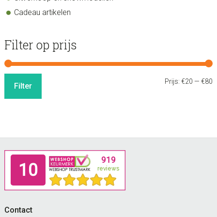
Cadeau artikelen
Filter op prijs
M
M
Prijs:
€20
—
€80
Filter
p
p
Footer
Contact