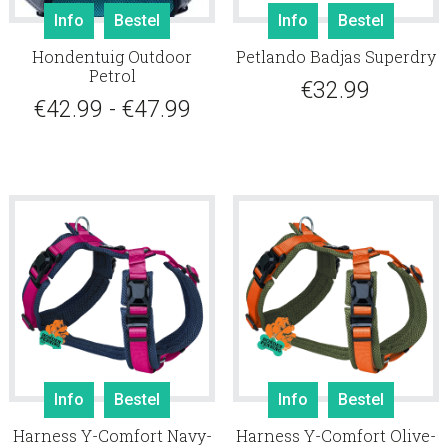
Dit
Dit
Info
Bestel
Info
Bestel
product
produ
Hondentuig Outdoor
Petlando Badjas Superdry
heeft
heeft
Petrol
meerdere
meerd
€
32.99
Prijsklasse:
€
42.99
-
€
47.99
variaties.
variati
Deze
Deze
€42.99
optie
optie
tot
kan
kan
gekozen
gekoz
€47.99
worden
worde
op
op
de
de
productpagina
produ
Dit
Dit
Info
Bestel
Info
Bestel
product
produ
Harness Y-Comfort Navy-
Harness Y-Comfort Olive-
heeft
heeft