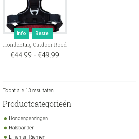
productpagina
produ
Dit
Info
Bestel
product
Hondentuig Outdoor Rood
heeft
meerdere
Prijsklasse:
€
44.99
-
€
49.99
variaties.
€44.99
Deze
tot
optie
kan
€49.99
Toont alle 13 resultaten
gekozen
worden
sidebar
Store
Productcategorieën
op
Sidebar
de
Hondenpenningen
productpagina
Halsbanden
Lijnen en Riemen