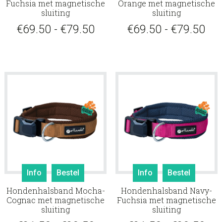
Fuchsia met magnetische
Orange met magnetische
meerdere
meerd
sluiting
sluiting
variaties.
variati
Prijsklasse:
Pri
€
69.50
-
€
79.50
€
69.50
-
€
79.50
Deze
Deze
optie
€69.50
optie
€69
kan
kan
tot
tot
gekozen
gekoz
€79.50
€79
worden
worde
op
op
de
de
productpagina
produ
Dit
Dit
Info
Bestel
Info
Bestel
product
produ
Hondenhalsband Mocha-
Hondenhalsband Navy-
heeft
heeft
Cognac met magnetische
Fuchsia met magnetische
meerdere
meerd
sluiting
sluiting
variaties.
variati