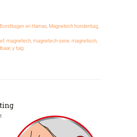
Borsttuigen en Harnas
,
Magnetech hondentuig
,
ief
,
magnetech
,
magnetech-serie
,
magnetisch
,
lbaar
,
y tuig
ting
t