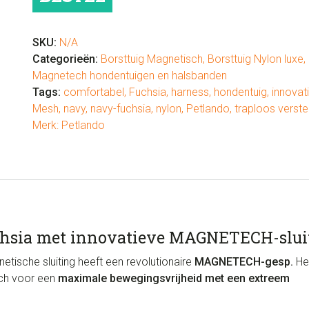
Navy-
Fuchsia
met
SKU:
N/A
magnetische
Categorieën:
Borsttuig Magnetisch
,
Borsttuig Nylon luxe
,
sluiting
Magnetech hondentuigen en halsbanden
aantal
Tags:
comfortabel
,
Fuchsia
,
harness
,
hondentuig
,
innovat
Mesh
,
navy
,
navy-fuchsia
,
nylon
,
Petlando
,
traploos verste
Merk:
Petlando
hsia met innovatieve MAGNETECH-slui
ische sluiting heeft een revolutionaire
MAGNETECH-gesp.
He
sch voor een
maximale bewegingsvrijheid met een extreem