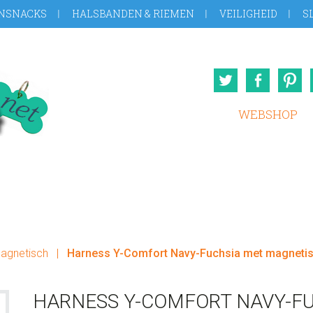
NSNACKS
HALSBANDEN & RIEMEN
VEILIGHEID
S
Twitter
Face
WEBSHOP
Magnetisch
|
Harness Y-Comfort Navy-Fuchsia met magnetisc
HARNESS Y-COMFORT NAVY-F