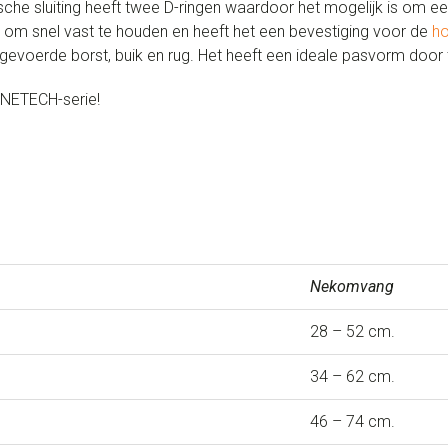
 sluiting heeft twee D-ringen waardoor het mogelijk is om een 
om snel vast te houden en heeft het een bevestiging voor de
h
voerde borst, buik en rug. Het heeft een ideale pasvorm door t
GNETECH-serie!
Nekomvang
28 – 52 cm.
34 – 62 cm.
46 – 74 cm.