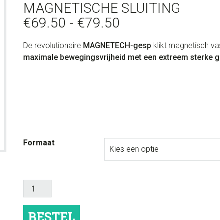
MAGNETISCHE SLUITING
Prijsklasse:
€
69.50
-
€
79.50
€69.50
De revolutionaire
MAGNETECH-gesp
klikt magnetisch va
tot
maximale bewegingsvrijheid met een extreem sterke g
€79.50
Formaat
Harness
Y-
Comfort
BESTEL