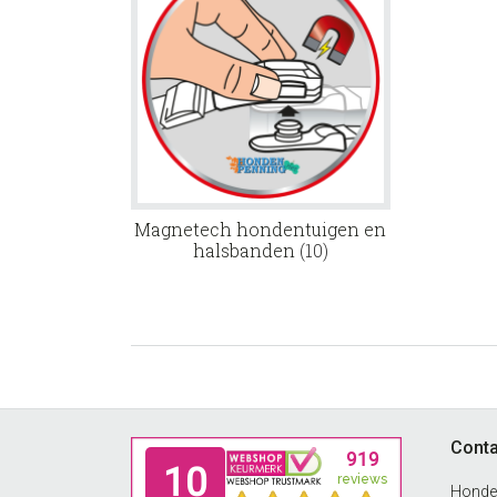
Magnetech hondentuigen en
halsbanden
(10)
Footer
Conta
Honde