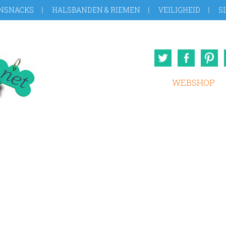
NSNACKS
HALSBANDEN & RIEMEN
VEILIGHEID
S
Twitter
Face
WEBSHOP