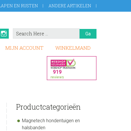
LAPEN EN RUSTEN
ANDERE ARTIKELEN
Search
book
Pinterest
Instagram
Here
MIJN ACCOUNT
WINKELMAND
sidebar
Store
Productcategorieën
Sidebar
Magnetech hondentuigen en
halsbanden