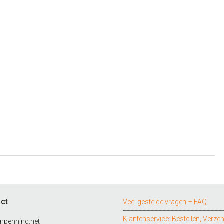
ct
Veel gestelde vragen – FAQ
Klantenservice: Bestellen, Verze
npenning.net