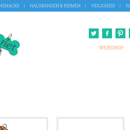
NSNACKS
HALSBANDEN & RIEMEN
VEILIGHEID
S
Twitter
Face
WEBSHOP