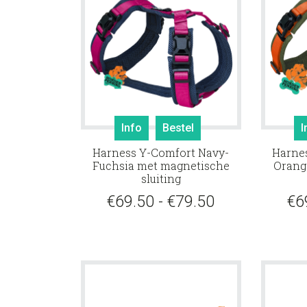
Dit
Info
Bestel
I
product
Harness Y-Comfort Navy-
Harnes
heeft
Fuchsia met magnetische
Orang
meerdere
sluiting
variaties.
Prijsklasse:
€
69.50
-
€
79.50
€
6
Deze
optie
€69.50
kan
tot
gekozen
€79.50
worden
op
de