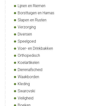
Lijnen en Riemen
Borsttuigen en Harnas
Slapen en Rusten
Verzorging
Diversen
Speelgoed
Voer- en Drinkbakken
Orthopedisch
Koelartikelen
lasse:
Dierenafscheid
0
Waakborden
Kleding
Swarovski
0
Veiligheid
Boeken