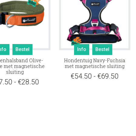
productpagina
productp
Dit
Dit
nfo
Bestel
Info
Bestel
product
product
enhalsband Olive-
Hondentuig Navy-Fuchsia
heeft
heeft
e met magnetische
met magnetische sluiting
meerdere
meerdere
sluiting
Prijsk
€
54.50
-
€
69.50
variaties.
variaties.
Prijsklasse:
7.50
-
€
28.50
Deze
Deze
€54.5
optie
€27.50
optie
tot
kan
kan
tot
gekozen
gekozen
€69.5
€28.50
worden
worden
op
op
de
de
productpagina
productp