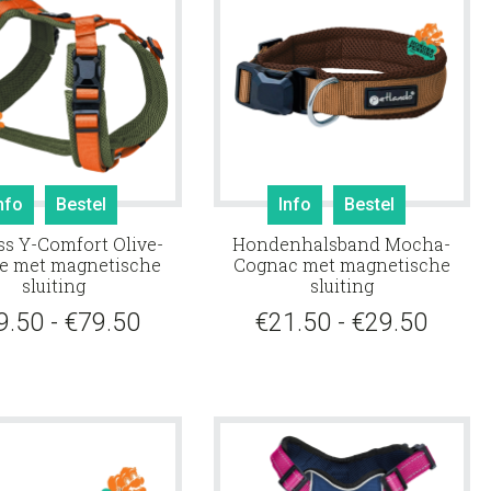
Dit
Dit
nfo
Bestel
Info
Bestel
product
product
s Y-Comfort Olive-
Hondenhalsband Mocha-
heeft
heeft
e met magnetische
Cognac met magnetische
meerdere
meerdere
sluiting
sluiting
variaties.
variaties.
Prijsklasse:
Prijsk
9.50
-
€
79.50
€
21.50
-
€
29.50
Deze
Deze
optie
€69.50
optie
€21.5
kan
kan
tot
tot
gekozen
gekozen
€79.50
€29.5
worden
worden
op
op
de
de