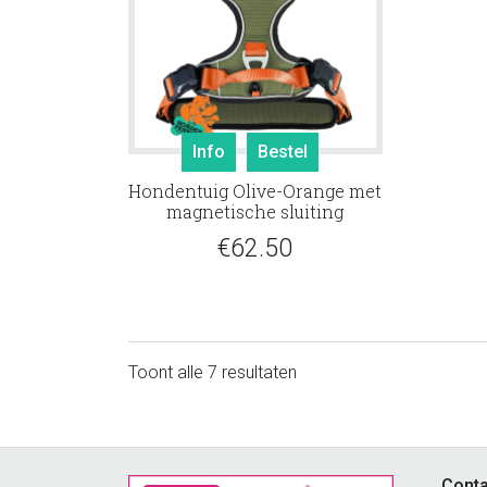
Dit
Info
Bestel
product
Hondentuig Olive-Orange met
heeft
magnetische sluiting
meerdere
€
62.50
variaties.
Deze
optie
kan
gekozen
Toont alle 7 resultaten
worden
op
de
productpagina
Conta