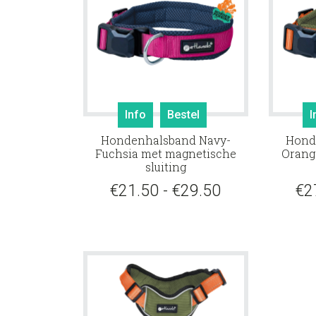
productpagina
Dit
Info
Bestel
I
product
Hondenhalsband Navy-
Hond
heeft
Fuchsia met magnetische
Orang
meerdere
sluiting
variaties.
Prijsklasse:
€
21.50
-
€
29.50
€
2
Deze
optie
€21.50
kan
tot
gekozen
€29.50
worden
op
de
productpagina