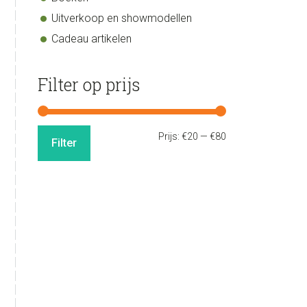
agina
Uitverkoop en showmodellen
Cadeau artikelen
Filter op prijs
Min.
Max.
Prijs:
€20
—
€80
Filter
prijs
prijs
lasse:
0
0
agina