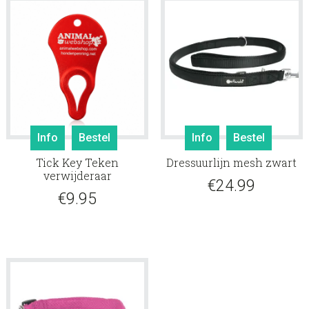
Dit
Info
Bestel
Info
Bestel
produ
Tick Key Teken
Dressuurlijn mesh zwart
heeft
verwijderaar
meerd
€
24.99
€
9.95
variati
Deze
optie
kan
gekoz
worde
op