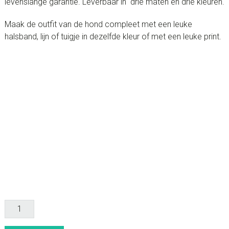
levenslange garantie. Leverbaar in drie maten en drie kleuren.
Maak de outfit van de hond compleet met een leuke
halsband, lijn of tuigje in dezelfde kleur of met een leuke print.
Hondenpenning
luxe