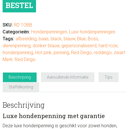
"Boss"
BESTEL
aantal
SKU:
RD 1OBB
Categorieën:
Hondenpenningen
,
Luxe hondenpenningen
Tags:
afbeelding
,
baas
,
black
,
blauw
,
Blue
,
Boss
,
dierenpenning
,
donker blauw
,
gepersonaliseerd
,
hard roze
,
hondenpenning
,
Hot pink
,
penning
,
Red Dingo
,
reddingo
,
zwart
Merk:
Red Dingo
Beschrijving
Aanvullende informatie
Tips
Staffelkorting
Beschrijving
Luxe hondenpenning met garantie
Deze luxe hondenpenning is geschikt voor zowel honden,