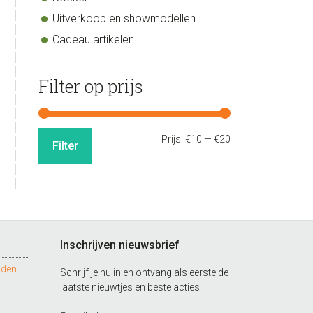
Uitverkoop en showmodellen
Cadeau artikelen
Filter op prijs
Min.
Max.
Prijs:
€10
—
€20
Filter
prijs
prijs
Inschrijven nieuwsbrief
nden
Schrijf je nu in en ontvang als eerste de
laatste nieuwtjes en beste acties.