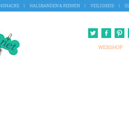
NSNACKS
HALSBANDEN & RIEMEN
VEILIGHEID
S
Twitter
Face
WEBSHOP