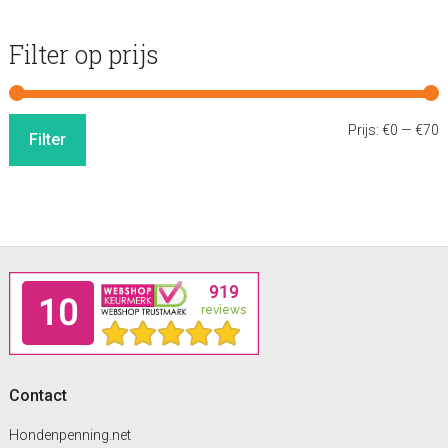
Filter op prijs
M
M
Prijs:
€0
—
€70
Filter
p
p
Footer
Contact
Hondenpenning.net