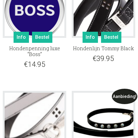
Info
Bestel
Info
Bestel
Hondenpenning luxe
Hondenlijn Tommy Black
“Boss”
€
39.95
€
14.95
Aanbieding!