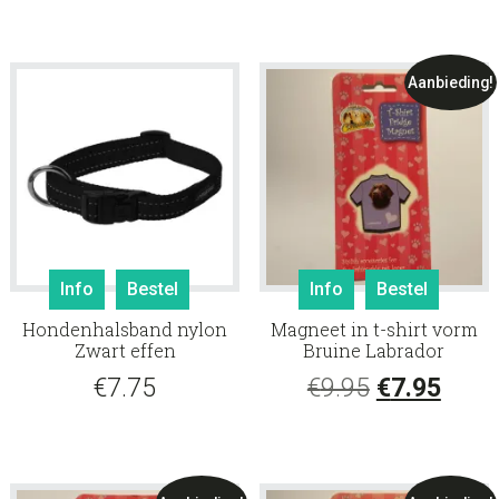
optie
optie
kan
kan
gekozen
gekoz
Aanbieding!
worden
worde
op
op
de
de
productpagina
produ
Dit
Info
Bestel
Info
Bestel
product
Hondenhalsband nylon
Magneet in t-shirt vorm
heeft
Zwart effen
Bruine Labrador
meerdere
Oorspronke
Huid
€
7.75
€
9.95
€
7.95
variaties.
Deze
prijs
prijs
optie
was:
is:
kan
gekozen