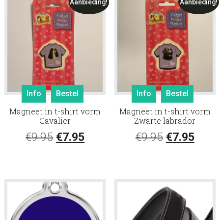
€9.95.
€7.95
Aanbieding!
Aanbieding!
worden
op
de
productpagina
Info
Bestel
Info
Bestel
Magneet in t-shirt vorm
Magneet in t-shirt vorm
Cavalier
Zwarte labrador
Oorspronkelijke
Huidige
Oorspronke
Huid
€
9.95
€
7.95
€
9.95
€
7.95
prijs
prijs
prijs
prijs
was:
is:
was:
is:
€9.95.
€7.95.
€9.95.
€7.95