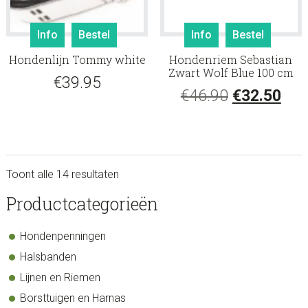
Info
Bestel
Info
Bestel
Hondenlijn Tommy white
Hondenriem Sebastian
Zwart Wolf Blue 100 cm
€
39.95
Oorspronke
Hui
€
46.90
€
32.50
prijs
prij
was:
is:
€46.90.
€32
Toont alle 14 resultaten
sidebar
Store
Productcategorieën
Sidebar
Hondenpenningen
Halsbanden
Lijnen en Riemen
Borsttuigen en Harnas