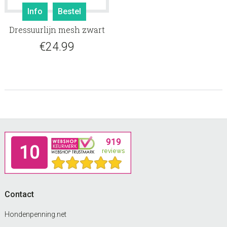
Dit
Info
Bestel
product
Dressuurlijn mesh zwart
heeft
meerdere
€
24.99
variaties.
Deze
optie
kan
gekozen
worden
op
Footer
de
productpagina
Contact
Hondenpenning.net