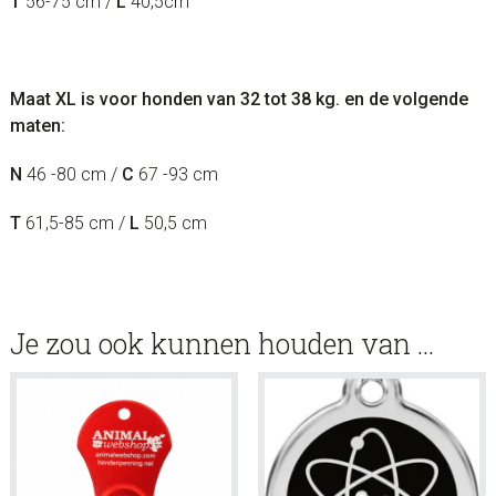
T
56-75 cm /
L
40,5cm
Maat XL is voor honden van 32 tot 38 kg. en de volgende
maten:
N
46 -80 cm /
C
67 -93 cm
T
61,5-85 cm /
L
50,5 cm
Je zou ook kunnen houden van …