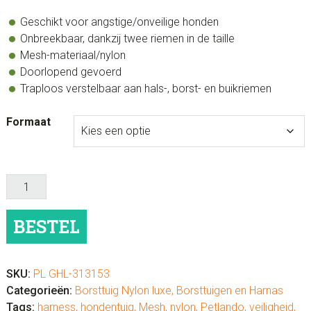
€64.99
Geschikt voor angstige/onveilige honden
Onbreekbaar, dankzij twee riemen in de taille
Mesh-materiaal/nylon
Doorlopend gevoerd
Traploos verstelbaar aan hals-, borst- en buikriemen
Formaat
Veiligheidsharnas
Mesh
hondentuig
BESTEL
Zwart
aantal
SKU:
PL GHL-313153
Categorieën:
Borsttuig Nylon luxe
,
Borsttuigen en Harnas
Tags:
harness
,
hondentuig
,
Mesh
,
nylon
,
Petlando
,
veiligheid
,