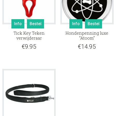
Info
Bestel
Info
Bestel
Tick Key Teken
Hondenpenning luxe
verwijderaar
“Atoom”
€
9.95
€
14.95