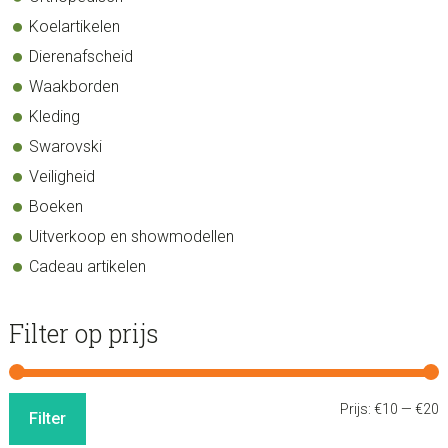
Koelartikelen
Dierenafscheid
Waakborden
Kleding
Swarovski
Veiligheid
Boeken
Uitverkoop en showmodellen
Cadeau artikelen
Filter op prijs
M
M
Prijs:
€10
—
€20
Filter
p
p