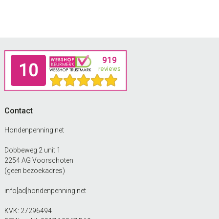
Footer
Contact
Hondenpenning.net
Dobbeweg 2 unit 1
2254 AG Voorschoten
(geen bezoekadres)
info[ad]hondenpenning.net
KVK: 27296494