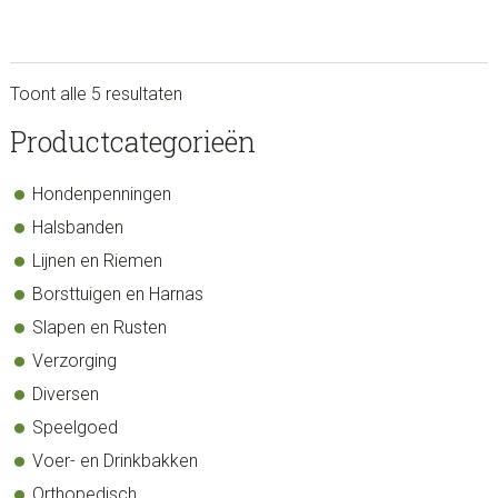
Toont alle 5 resultaten
sidebar
Store
Productcategorieën
Sidebar
Hondenpenningen
Halsbanden
Lijnen en Riemen
Borsttuigen en Harnas
Slapen en Rusten
Verzorging
Diversen
Speelgoed
Voer- en Drinkbakken
Orthopedisch