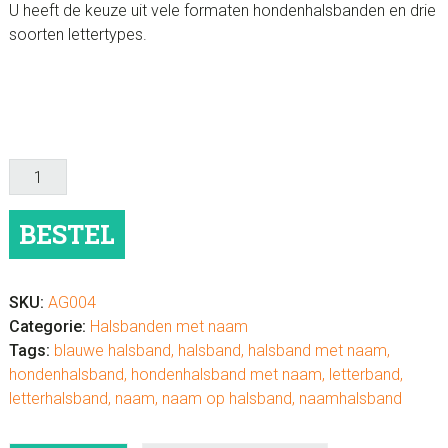
U heeft de keuze uit vele formaten hondenhalsbanden en drie
soorten lettertypes.
Leren
letterhalsband
met
BESTEL
naam
lichtblauw
aantal
SKU:
AG004
Categorie:
Halsbanden met naam
Tags:
blauwe halsband
,
halsband
,
halsband met naam
,
hondenhalsband
,
hondenhalsband met naam
,
letterband
,
letterhalsband
,
naam
,
naam op halsband
,
naamhalsband