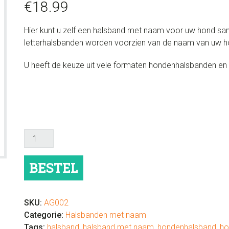
€
18.99
Hier kunt u zelf een halsband met naam voor uw hond sam
letterhalsbanden worden voorzien van de naam van uw h
U heeft de keuze uit vele formaten hondenhalsbanden en d
Leren
halsband
met
BESTEL
naam
zwart
aantal
SKU:
AG002
Categorie:
Halsbanden met naam
Tags:
halsband
,
halsband met naam
,
hondenhalsband
,
ho