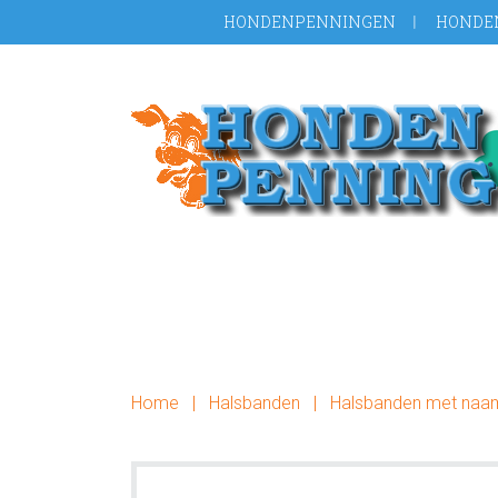
Door
Spring
HONDENPENNINGEN
HONDE
naar
naar
de
de
hoofd
voettekst
inhoud
Home
|
Halsbanden
|
Halsbanden met naa