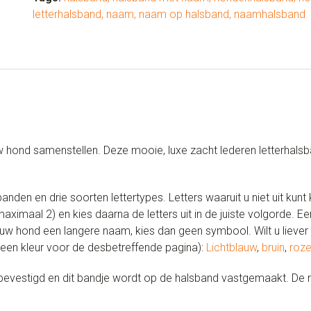
letterhalsband
,
naam
,
naam op halsband
,
naamhalsband
uw hond samenstellen. Deze mooie, luxe zacht lederen letterha
den en drie soorten lettertypes. Letters waaruit u niet uit kunt 
ximaal 2) en kies daarna de letters uit in de juiste volgorde. E
ft uw hond een langere naam, kies dan geen symbool. Wilt u liev
 een kleur voor de desbetreffende pagina):
Lichtblauw
,
bruin
,
roz
evestigd en dit bandje wordt op de halsband vastgemaakt. De r