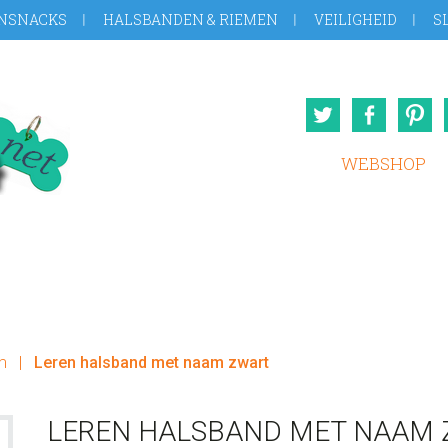
NSNACKS
HALSBANDEN & RIEMEN
VEILIGHEID
S
Twitter
Face
WEBSHOP
m
|
Leren halsband met naam zwart
LEREN HALSBAND MET NAAM