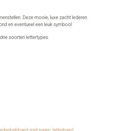
enstellen. Deze mooie, luxe zacht lederen
ond en eventueel een leuk symbool.
rie soorten lettertypes.
ndenhalsband met naam
,
letterband
,