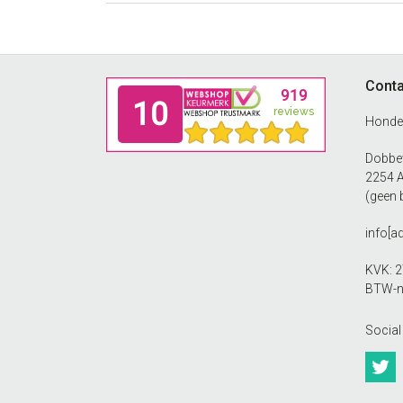
Footer
Conta
Honde
Dobbew
2254 
(geen 
info[a
KVK: 
BTW-n
Social