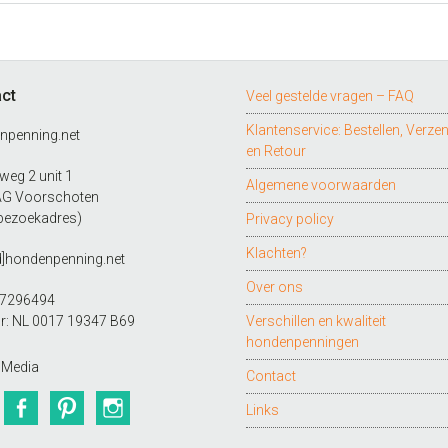
ct
Veel gestelde vragen – FAQ
Klantenservice: Bestellen, Verze
npenning.net
en Retour
eg 2 unit 1
Algemene voorwaarden
AG Voorschoten
bezoekadres)
Privacy policy
Klachten?
d]hondenpenning.net
Over ons
27296494
r: NL 0017 19347 B69
Verschillen en kwaliteit
hondenpenningen
 Media
Contact
Twitter
Facebook
Pinterest
Instagram
Links